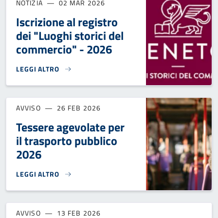
NOTIZIA
02 MAR 2026
Iscrizione al registro
dei "Luoghi storici del
commercio" - 2026
LEGGI ALTRO
ISCRIZIONE AL REGISTRO DEI "LUOGHI STORICI DEL COMMER
AVVISO
26 FEB 2026
Tessere agevolate per
il trasporto pubblico
2026
LEGGI ALTRO
TESSERE AGEVOLATE PER IL TRASPORTO PUBBLICO 2026}
AVVISO
13 FEB 2026