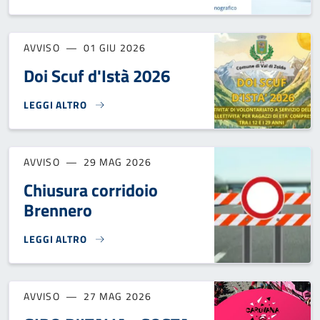
AVVISO
01 GIU 2026
Doi Scuf d'Istà 2026
LEGGI ALTRO
DOI SCUF D'ISTÀ 2026}
AVVISO
29 MAG 2026
Chiusura corridoio
Brennero
LEGGI ALTRO
CHIUSURA CORRIDOIO BRENNERO}
AVVISO
27 MAG 2026