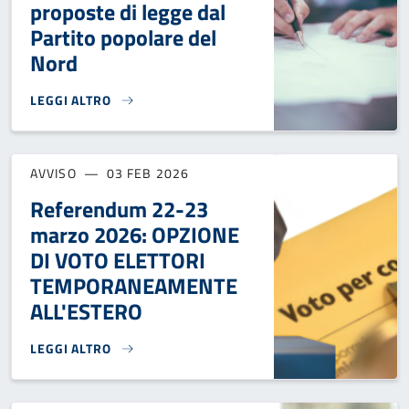
proposte di legge dal
Partito popolare del
Nord
LEGGI ALTRO
RACCOLTA FIRME -5 PROPOSTE DI LEGGE DAL PARTITO POP
AVVISO
03 FEB 2026
Referendum 22-23
marzo 2026: OPZIONE
DI VOTO ELETTORI
TEMPORANEAMENTE
ALL'ESTERO
LEGGI ALTRO
REFERENDUM 22-23 MARZO 2026: OPZIONE DI VOTO ELET