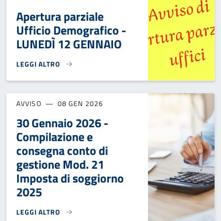
Apertura parziale
Ufficio Demografico -
LUNEDÌ 12 GENNAIO
LEGGI ALTRO
APERTURA PARZIALE UFFICIO DEMOGRAFICO - LUNEDÌ 12 G
AVVISO
08 GEN 2026
30 Gennaio 2026 -
Compilazione e
consegna conto di
gestione Mod. 21
Imposta di soggiorno
2025
LEGGI ALTRO
30 GENNAIO 2026 - COMPILAZIONE E CONSEGNA CONTO DI 