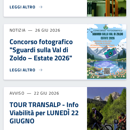
LEGGI ALTRO
CHIUSURA BIBLIOTECA DI FORNO: 9 E 10 LUGLIO}
NOTIZIA
26 GIU 2026
Concorso fotografico
"Sguardi sulla Val di
Zoldo – Estate 2026"
LEGGI ALTRO
CONCORSO FOTOGRAFICO "SGUARDI SULLA VAL DI ZOLDO – 
AVVISO
22 GIU 2026
TOUR TRANSALP - Info
Viabilità per LUNEDÌ 22
GIUGNO