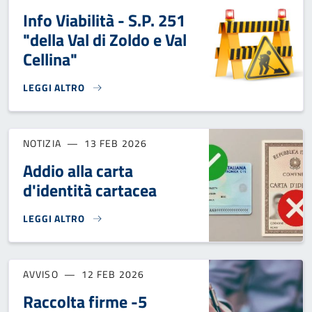
Info Viabilità - S.P. 251
"della Val di Zoldo e Val
Cellina"
LEGGI ALTRO
INFO VIABILITÀ - S.P. 251 "DELLA VAL DI ZOLDO E VAL CELLI
NOTIZIA
13 FEB 2026
Addio alla carta
d'identità cartacea
LEGGI ALTRO
ADDIO ALLA CARTA D'IDENTITÀ CARTACEA}
AVVISO
12 FEB 2026
Raccolta firme -5