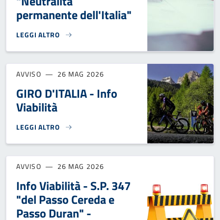
"Neutralità
permanente dell'Italia"
LEGGI ALTRO
RACCOLTA FIRME - MODIFICHE ART. 11 COSTITUZIONE "NEU
AVVISO
26 MAG 2026
GIRO D'ITALIA - Info
Viabilità
LEGGI ALTRO
GIRO D'ITALIA - INFO VIABILITÀ}
AVVISO
26 MAG 2026
Info Viabilità - S.P. 347
"del Passo Cereda e
Passo Duran" -