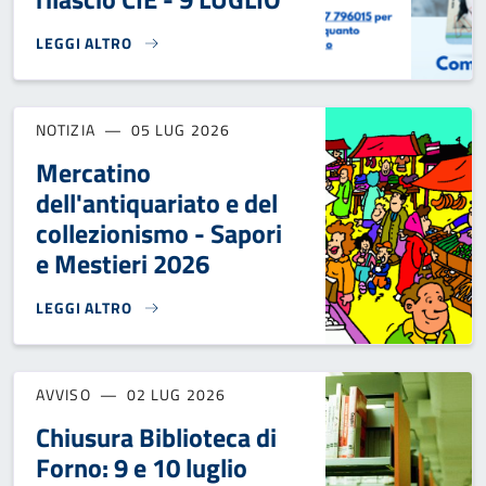
LEGGI ALTRO
APERTURA STRAORDINARIA UFFICIO DEMOGRAFICO SEDE DI F
NOTIZIA
05 LUG 2026
Mercatino
dell'antiquariato e del
collezionismo - Sapori
e Mestieri 2026
LEGGI ALTRO
MERCATINO DELL'ANTIQUARIATO E DEL COLLEZIONISMO - SA
AVVISO
02 LUG 2026
Chiusura Biblioteca di
Forno: 9 e 10 luglio