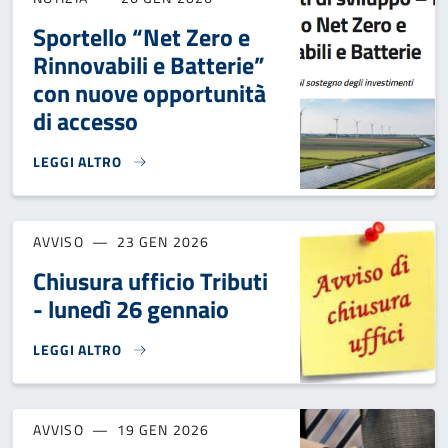
Sportello “Net Zero e
Rinnovabili e Batterie”
con nuove opportunità
di accesso
LEGGI ALTRO
SPORTELLO “NET ZERO E RINNOVABILI E BATTERIE” CON N
AVVISO
23 GEN 2026
Chiusura ufficio Tributi
- lunedì 26 gennaio
LEGGI ALTRO
CHIUSURA UFFICIO TRIBUTI - LUNEDÌ 26 GENNAIO}
AVVISO
19 GEN 2026