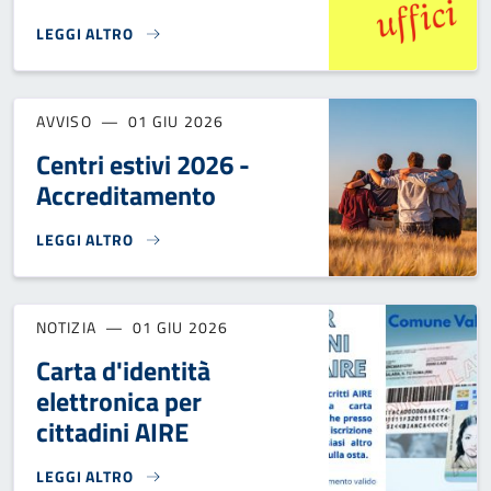
LEGGI ALTRO
APERTURA PARZIALE UFFICIO DEMOGRAFICO - GIOVEDÌ 4 G
AVVISO
01 GIU 2026
Centri estivi 2026 -
Accreditamento
LEGGI ALTRO
CENTRI ESTIVI 2026 - ACCREDITAMENTO}
NOTIZIA
01 GIU 2026
Carta d'identità
elettronica per
cittadini AIRE
LEGGI ALTRO
CARTA D'IDENTITÀ ELETTRONICA PER CITTADINI AIRE}