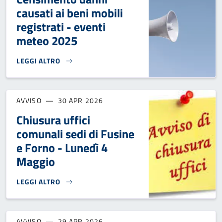
causati ai beni mobili
registrati - eventi
meteo 2025
LEGGI ALTRO
CENSIMENTO DANNI CAUSATI AI BENI MOBILI REGISTRATI -
AVVISO
30 APR 2026
Chiusura uffici
comunali sedi di Fusine
e Forno - Lunedì 4
Maggio
LEGGI ALTRO
CHIUSURA UFFICI COMUNALI SEDI DI FUSINE E FORNO - LU
AVVISO
29 APR 2026