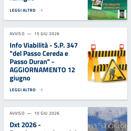
LEGGI ALTRO
CENTRI ESTIVI 2026: CONTRIBUTI PER LE FAMIGLIE}
AVVISO
15 GIU 2026
Info Viabilità - S.P. 347
"del Passo Cereda e
Passo Duran" -
AGGIORNAMENTO 12
giugno
LEGGI ALTRO
INFO VIABILITÀ - S.P. 347 "DEL PASSO CEREDA E PASSO 
AVVISO
10 GIU 2026
Dxt 2026 -