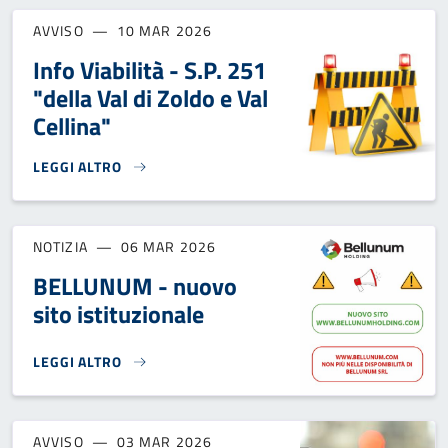
AVVISO
10 MAR 2026
Info Viabilità - S.P. 251
"della Val di Zoldo e Val
Cellina"
LEGGI ALTRO
INFO VIABILITÀ - S.P. 251 "DELLA VAL DI ZOLDO E VAL CELLI
NOTIZIA
06 MAR 2026
BELLUNUM - nuovo
sito istituzionale
LEGGI ALTRO
BELLUNUM - NUOVO SITO ISTITUZIONALE}
AVVISO
03 MAR 2026