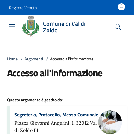
Vai al contenuto
accedi al menu
footer.enter
Regione Veneto
Comune di Val di
Zoldo
Home
/
Argomenti
/
Accesso all'informazione
Accesso all'informazione
Questo argomento è gestito da:
Segreteria, Protocollo, Messo Comunale
Piazza Giovanni Angelini, 1, 32012 Val
di Zoldo BL