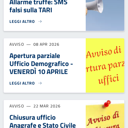
Allarme truffe: SMS
falsi sulla TARI
LEGGI ALTRO
AVVISO DI ECOMONT - ALLARME TRUFFE: SMS FALSI SULLA 
AVVISO
08 APR 2026
Apertura parziale
Ufficio Demografico -
VENERDÌ 10 APRILE
LEGGI ALTRO
APERTURA PARZIALE UFFICIO DEMOGRAFICO - VENERDÌ 10 
AVVISO
22 MAR 2026
Chiusura ufficio
Anagrafe e Stato Civile