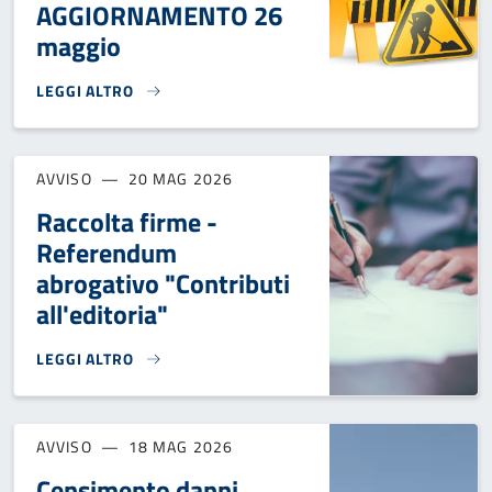
AGGIORNAMENTO 26
maggio
LEGGI ALTRO
INFO VIABILITÀ - S.P. 347 "DEL PASSO CEREDA E PASSO 
AVVISO
20 MAG 2026
Raccolta firme -
Referendum
abrogativo "Contributi
all'editoria"
LEGGI ALTRO
RACCOLTA FIRME - REFERENDUM ABROGATIVO "CONTRIBUTI 
AVVISO
18 MAG 2026
Censimento danni