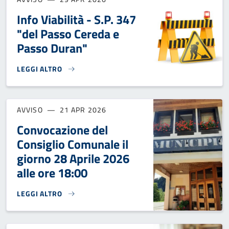
Info Viabilità - S.P. 347
"del Passo Cereda e
Passo Duran"
LEGGI ALTRO
INFO VIABILITÀ - S.P. 347 "DEL PASSO CEREDA E PASSO DU
AVVISO
21 APR 2026
Convocazione del
Consiglio Comunale il
giorno 28 Aprile 2026
alle ore 18:00
LEGGI ALTRO
CONVOCAZIONE DEL CONSIGLIO COMUNALE IL GIORNO 28 AP