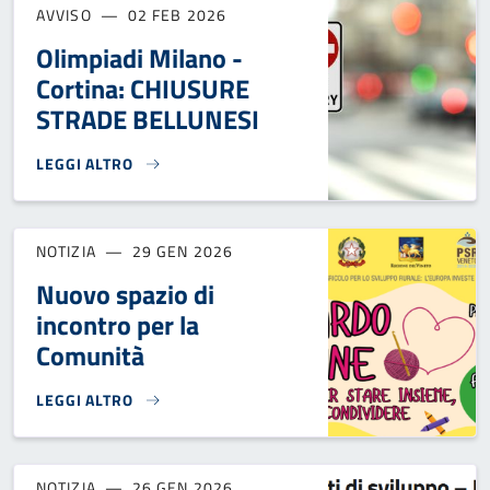
AVVISO
02 FEB 2026
Olimpiadi Milano -
Cortina: CHIUSURE
STRADE BELLUNESI
LEGGI ALTRO
OLIMPIADI MILANO - CORTINA: CHIUSURE STRADE BELLUNE
NOTIZIA
29 GEN 2026
Nuovo spazio di
incontro per la
Comunità
LEGGI ALTRO
NUOVO SPAZIO DI INCONTRO PER LA COMUNITÀ}
NOTIZIA
26 GEN 2026