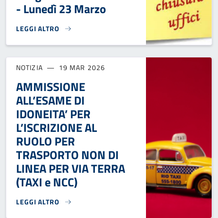
- Lunedì 23 Marzo
LEGGI ALTRO
CHIUSURA UFFICIO ANAGRAFE E STATO CIVILE - LUNEDÌ 23 
NOTIZIA
19 MAR 2026
AMMISSIONE
ALL’ESAME DI
IDONEITA’ PER
L’ISCRIZIONE AL
RUOLO PER
TRASPORTO NON DI
LINEA PER VIA TERRA
(TAXI e NCC)
LEGGI ALTRO
AMMISSIONE ALL’ESAME DI IDONEITA’ PER L’ISCRIZIONE AL