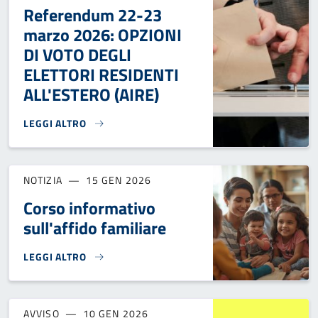
Referendum 22-23
marzo 2026: OPZIONI
DI VOTO DEGLI
ELETTORI RESIDENTI
ALL'ESTERO (AIRE)
LEGGI ALTRO
REFERENDUM 22-23 MARZO 2026: OPZIONI DI VOTO DEGLI E
NOTIZIA
15 GEN 2026
Corso informativo
sull'affido familiare
LEGGI ALTRO
CORSO INFORMATIVO SULL'AFFIDO FAMILIARE}
AVVISO
10 GEN 2026