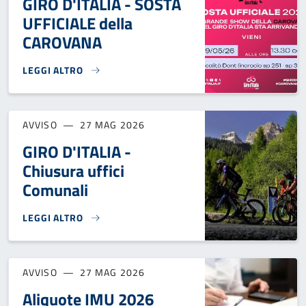
GIRO D'ITALIA - SOSTA
UFFICIALE della
CAROVANA
LEGGI ALTRO
GIRO D'ITALIA - SOSTA UFFICIALE DELLA CAROVANA}
AVVISO
27 MAG 2026
GIRO D'ITALIA -
Chiusura uffici
Comunali
LEGGI ALTRO
GIRO D'ITALIA - CHIUSURA UFFICI COMUNALI}
AVVISO
27 MAG 2026
Aliquote IMU 2026