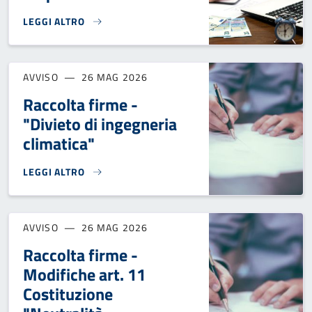
LEGGI ALTRO
ALIQUOTE IMU 2026}
AVVISO
26 MAG 2026
Raccolta firme -
"Divieto di ingegneria
climatica"
LEGGI ALTRO
RACCOLTA FIRME - "DIVIETO DI INGEGNERIA CLIMATICA"}
AVVISO
26 MAG 2026
Raccolta firme -
Modifiche art. 11
Costituzione