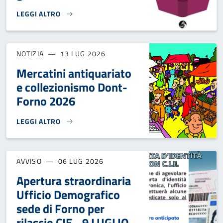
LEGGI ALTRO
BANDO DEL MINISTERO DELLA CULTURA PER L'APERTURA DI
NOTIZIA
13 LUG 2026
Mercatini antiquariato
e collezionismo Dont-
Forno 2026
LEGGI ALTRO
MERCATINI ANTIQUARIATO E COLLEZIONISMO DONT-FORNO 
AVVISO
06 LUG 2026
Apertura straordinaria
Ufficio Demografico
sede di Forno per
rilascio CIE - 9 LUGLIO