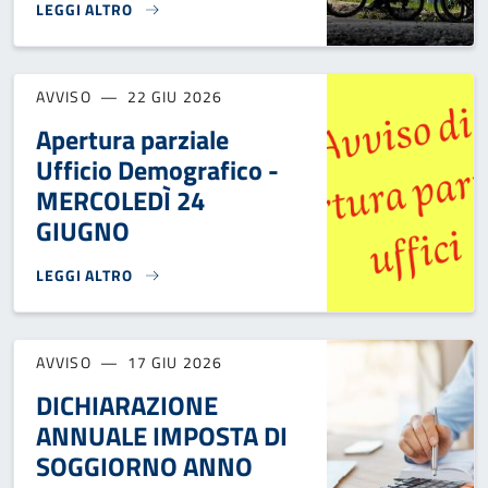
LEGGI ALTRO
TOUR TRANSALP - INFO VIABILITÀ PER LUNEDÌ 22 GIUGNO}
AVVISO
22 GIU 2026
Apertura parziale
Ufficio Demografico -
MERCOLEDÌ 24
GIUGNO
LEGGI ALTRO
APERTURA PARZIALE UFFICIO DEMOGRAFICO - MERCOLEDÌ 
AVVISO
17 GIU 2026
DICHIARAZIONE
ANNUALE IMPOSTA DI
SOGGIORNO ANNO