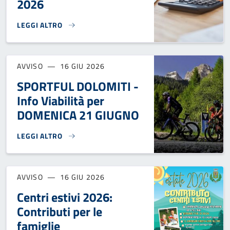
2026
LEGGI ALTRO
DICHIARAZIONE ANNUALE IMPOSTA DI SOGGIORNO ANNO 20
AVVISO
16 GIU 2026
SPORTFUL DOLOMITI -
Info Viabilità per
DOMENICA 21 GIUGNO
LEGGI ALTRO
SPORTFUL DOLOMITI - INFO VIABILITÀ PER DOMENICA 21 G
AVVISO
16 GIU 2026
Centri estivi 2026:
Contributi per le
famiglie