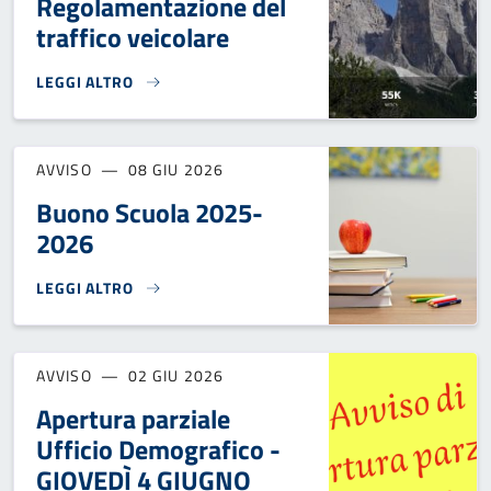
Regolamentazione del
traffico veicolare
LEGGI ALTRO
DXT 2026 - REGOLAMENTAZIONE DEL TRAFFICO VEICOLARE}
AVVISO
08 GIU 2026
Buono Scuola 2025-
2026
LEGGI ALTRO
BUONO SCUOLA 2025-2026}
AVVISO
02 GIU 2026
Apertura parziale
Ufficio Demografico -
GIOVEDÌ 4 GIUGNO