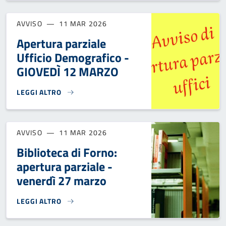
AVVISO
11 MAR 2026
Apertura parziale
Ufficio Demografico -
GIOVEDÌ 12 MARZO
LEGGI ALTRO
APERTURA PARZIALE UFFICIO DEMOGRAFICO - GIOVEDÌ 12 
AVVISO
11 MAR 2026
Biblioteca di Forno:
apertura parziale -
venerdì 27 marzo
LEGGI ALTRO
BIBLIOTECA DI FORNO: APERTURA PARZIALE - VENERDÌ 27 