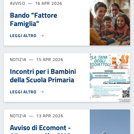
AVVISO
16 APR 2026
Bando "Fattore
Famiglia"
LEGGI ALTRO
BANDO "FATTORE FAMIGLIA"}
NOTIZIA
15 APR 2026
Incontri per i Bambini
della Scuola Primaria
LEGGI ALTRO
INCONTRI PER I BAMBINI DELLA SCUOLA PRIMARIA}
NOTIZIA
13 APR 2026
Avviso di Ecomont -