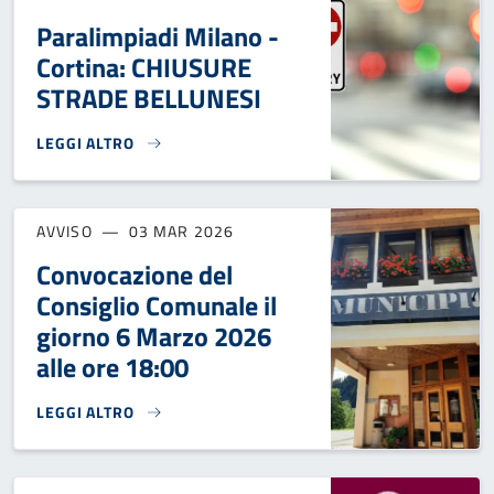
Paralimpiadi Milano -
Cortina: CHIUSURE
STRADE BELLUNESI
LEGGI ALTRO
PARALIMPIADI MILANO - CORTINA: CHIUSURE STRADE BELL
AVVISO
03 MAR 2026
Convocazione del
Consiglio Comunale il
giorno 6 Marzo 2026
alle ore 18:00
LEGGI ALTRO
CONVOCAZIONE DEL CONSIGLIO COMUNALE IL GIORNO 6 MA