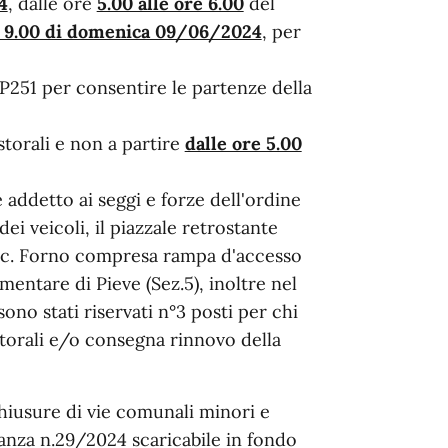
4
, dalle ore
5.00 alle ore 6.00
del
le 9.00 di domenica 09/06/2024
, per
SP251 per consentire le partenze della
storali e non a partire
dalle ore 5.00
e addetto ai seggi e forze dell'ordine
dei veicoli, il piazzale retrostante
 loc. Forno compresa rampa d'accesso
ementare di Pieve (Sez.5), inoltre nel
ono stati riservati n°3 posti per chi
torali e/o consegna rinnovo della
chiusure di vie comunali minori e
inanza n.29/2024 scaricabile in fondo