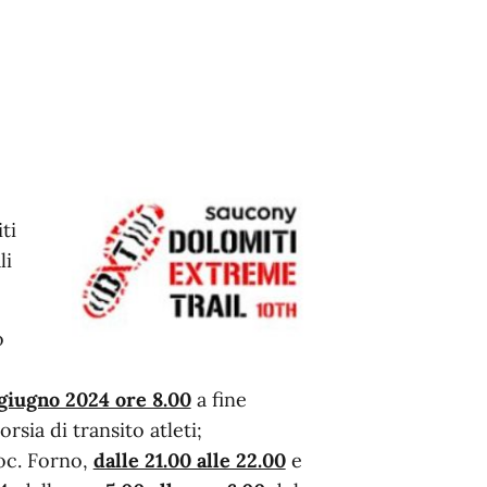
ti
li
o
giugno 2024 ore 8.00
a fine
orsia di transito atleti;
oc. Forno,
dalle 21.00 alle 22.00
e