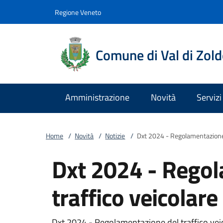
Vai al contenuto
accedi al menu
footer.enter
Regione Veneto
Comune di Val di Zol
Amministrazione
Novità
Servizi
Home
/
Novità
/
Notizie
/
Dxt 2024 - Regolamentazione d
Dxt 2024 - Regol
traffico veicolare
Dxt 2024 - Regolamentazione del traffico vei