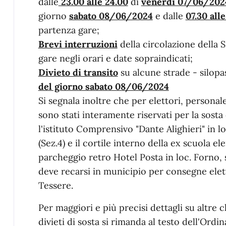
dalle
23.00 alle 24.00
di
venerdì 07/06/202
giorno
sabato 08/06/2024
e dalle
07.30 al
partenza gare;
Brevi interruzioni
della circolazione della 
gare negli orari e date sopraindicati;
Divieto di transito
su alcune strade - silopa
del giorno sabato 08/06/2024
Si segnala inoltre che per elettori, personal
sono stati interamente riservati per la sosta 
l'istituto Comprensivo "Dante Alighieri" in
(Sez.4) e il cortile interno della ex scuola el
parcheggio retro Hotel Posta in loc. Forno, s
deve recarsi in municipio per consegne elet
Tessere.
Per maggiori e più precisi dettagli su altre 
divieti di sosta si rimanda al testo dell'Ord