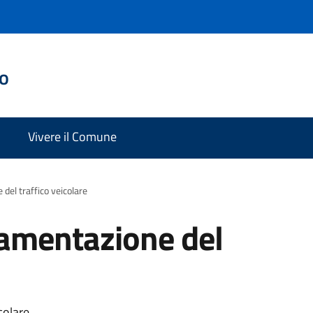
do
Vivere il Comune
el traffico veicolare
amentazione del
colare