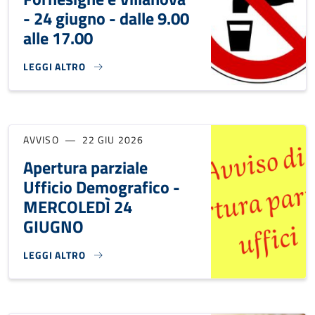
- 24 giugno - dalle 9.00
alle 17.00
LEGGI ALTRO
SOSPENSIONE EROGAZIONE ACQUA - FORNESIGHE E VILLANOV
AVVISO
22 GIU 2026
Apertura parziale
Ufficio Demografico -
MERCOLEDÌ 24
GIUGNO
LEGGI ALTRO
APERTURA PARZIALE UFFICIO DEMOGRAFICO - MERCOLEDÌ 