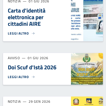
NOTIZIA
01 GIU 2026
Carta d'identità
elettronica per
cittadini AIRE
LEGGI ALTRO
CARTA D'IDENTITÀ ELETTRONICA PER CITTADINI AIRE}
AVVISO
01 GIU 2026
Doi Scuf d'Istà 2026
LEGGI ALTRO
DOI SCUF D'ISTÀ 2026}
NOTIZIA
29 GEN 2026