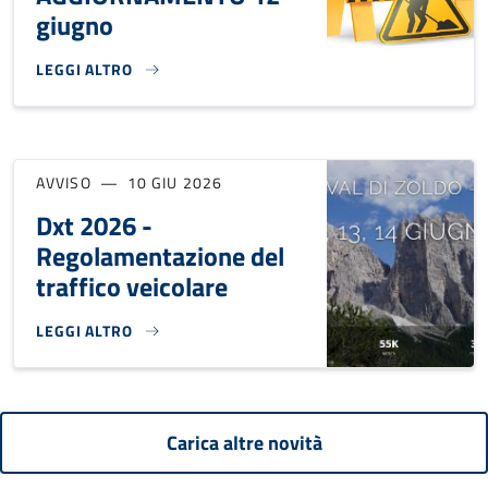
giugno
LEGGI ALTRO
INFO VIABILITÀ - S.P. 347 "DEL PASSO CEREDA E PASSO 
AVVISO
10 GIU 2026
Dxt 2026 -
Regolamentazione del
traffico veicolare
LEGGI ALTRO
DXT 2026 - REGOLAMENTAZIONE DEL TRAFFICO VEICOLARE}
Carica altre novità