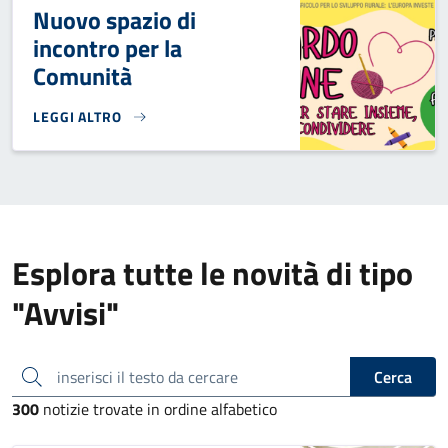
Nuovo spazio di
incontro per la
Comunità
LEGGI ALTRO
NUOVO SPAZIO DI INCONTRO PER LA COMUNITÀ}
Esplora tutte le novità di tipo
"Avvisi"
inserisci il testo da cercare
Cerca
300
notizie trovate in ordine alfabetico