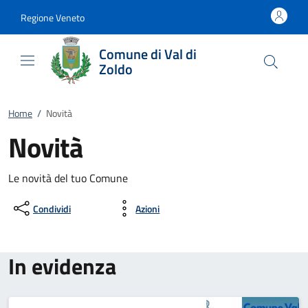
Vai al contenuto
accedi al menu
footer.enter
Regione Veneto
Comune di Val di
Zoldo
Home
/
Novità
Novità
Le novità del tuo Comune
Condividi
Azioni
In evidenza