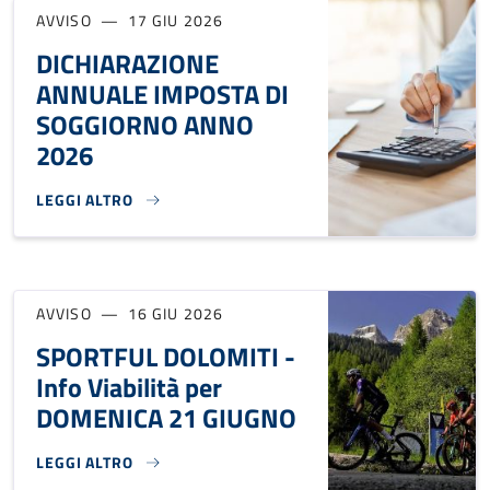
AVVISO
17 GIU 2026
DICHIARAZIONE
ANNUALE IMPOSTA DI
SOGGIORNO ANNO
2026
LEGGI ALTRO
DICHIARAZIONE ANNUALE IMPOSTA DI SOGGIORNO ANNO 20
AVVISO
16 GIU 2026
SPORTFUL DOLOMITI -
Info Viabilità per
DOMENICA 21 GIUGNO
LEGGI ALTRO
SPORTFUL DOLOMITI - INFO VIABILITÀ PER DOMENICA 21 G