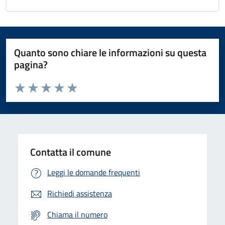
Quanto sono chiare le informazioni su questa
pagina?
Valuta da 1 a 5 stelle la pagina
Domanda
Valuta 1 stelle su 5
Valuta 2 stelle su 5
Valuta 3 stelle su 5
Valuta 4 stelle su 5
Valuta 5 stelle su 5
Contatta il comune
Leggi le domande frequenti
Richiedi assistenza
Chiama il numero