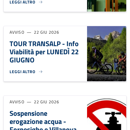
LEGGI ALTRO
CHIUSURA BIBLIOTECA DI FORNO: 9 E 10 LUGLIO}
AVVISO
22 GIU 2026
TOUR TRANSALP - Info
Viabilità per LUNEDÌ 22
GIUGNO
LEGGI ALTRO
TOUR TRANSALP - INFO VIABILITÀ PER LUNEDÌ 22 GIUGNO}
AVVISO
22 GIU 2026
Sospensione
erogazione acqua -
Fornesighe e Villanova