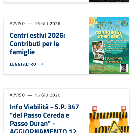
AVVISO
16 GIU 2026
Centri estivi 2026:
Contributi per le
famiglie
LEGGI ALTRO
CENTRI ESTIVI 2026: CONTRIBUTI PER LE FAMIGLIE}
AVVISO
15 GIU 2026
Info Viabilità - S.P. 347
"del Passo Cereda e
Passo Duran" -
AGGIORNAMENTO 12