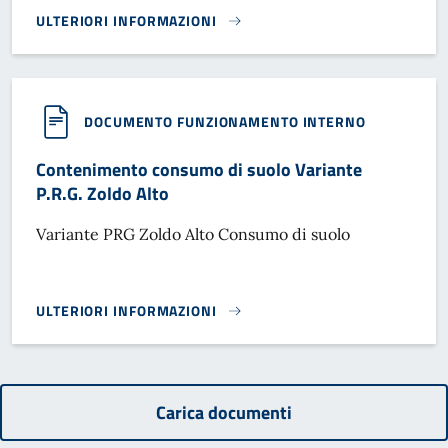
ULTERIORI INFORMAZIONI
P.A.T. COMUNE DI FORNO DI ZOLDO}
DOCUMENTO FUNZIONAMENTO INTERNO
Contenimento consumo di suolo Variante
P.R.G. Zoldo Alto
Variante PRG Zoldo Alto Consumo di suolo
ULTERIORI INFORMAZIONI
CONTENIMENTO CONSUMO DI SUOLO VARIANTE P.R.G. ZOLD
Carica documenti