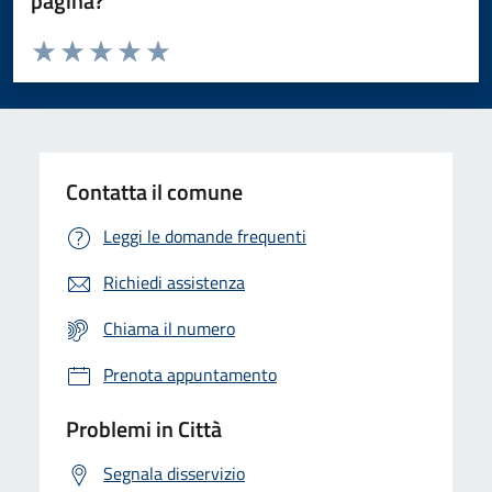
pagina?
Valuta da 1 a 5 stelle la pagina
Domanda
Valuta 1 stelle su 5
Valuta 2 stelle su 5
Valuta 3 stelle su 5
Valuta 4 stelle su 5
Valuta 5 stelle su 5
Contatta il comune
Leggi le domande frequenti
Richiedi assistenza
Chiama il numero
Prenota appuntamento
Problemi in Città
Segnala disservizio