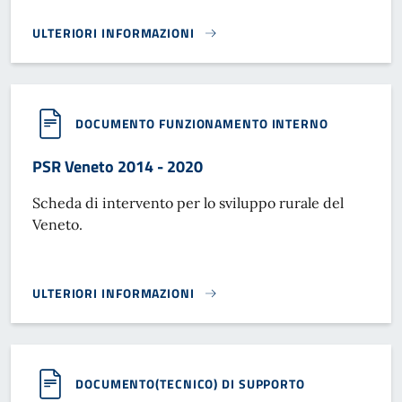
ULTERIORI INFORMAZIONI
MODULO DI ACCESSO AGLI ATTI PER L'EDILIZIA}
DOCUMENTO FUNZIONAMENTO INTERNO
PSR Veneto 2014 - 2020
Scheda di intervento per lo sviluppo rurale del
Veneto.
ULTERIORI INFORMAZIONI
PSR VENETO 2014 - 2020}
DOCUMENTO(TECNICO) DI SUPPORTO