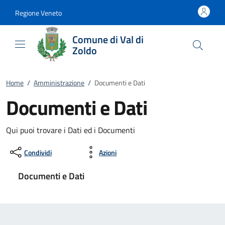
Vai al contenuto
accedi al menu
footer.enter
Regione Veneto
Comune di Val di
Zoldo
Home
/
Amministrazione
/
Documenti e Dati
Documenti e Dati
Qui puoi trovare i Dati ed i Documenti
Condividi
Azioni
Documenti e Dati