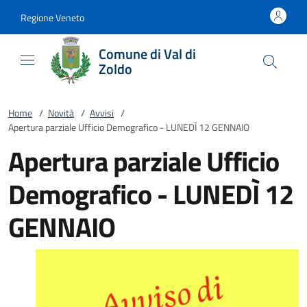
Vai al contenuto
accedi al menu
footer.enter
Regione Veneto
Comune di Val di
Zoldo
Home
/
Novità
/
Avvisi
/
Apertura parziale Ufficio Demografico - LUNEDÌ 12 GENNAIO
Apertura parziale Ufficio
Demografico - LUNEDÌ 12
GENNAIO