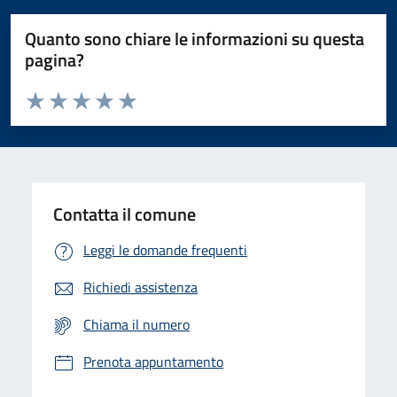
Quanto sono chiare le informazioni su questa
pagina?
Valuta da 1 a 5 stelle la pagina
Domanda
Valuta 1 stelle su 5
Valuta 2 stelle su 5
Valuta 3 stelle su 5
Valuta 4 stelle su 5
Valuta 5 stelle su 5
Contatta il comune
Leggi le domande frequenti
Richiedi assistenza
Chiama il numero
Prenota appuntamento