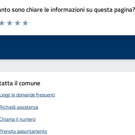
nto sono chiare le informazioni su questa pagina
 da 1 a 5 stelle la pagina
anda
ta 1 stelle su 5
Valuta 2 stelle su 5
Valuta 3 stelle su 5
Valuta 4 stelle su 5
Valuta 5 stelle su 5
tatta il comune
Leggi le domande frequenti
Richiedi assistenza
Chiama il numero
Prenota appuntamento