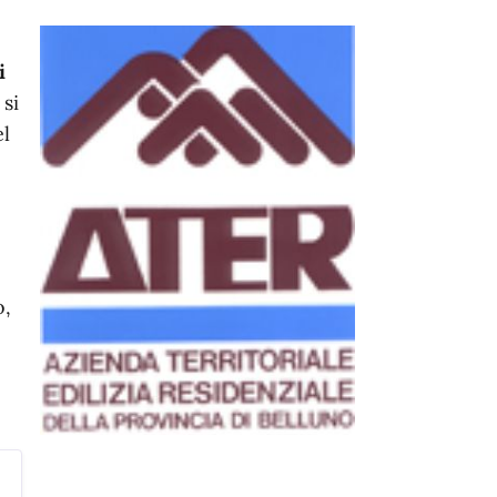
i
si
el
o,