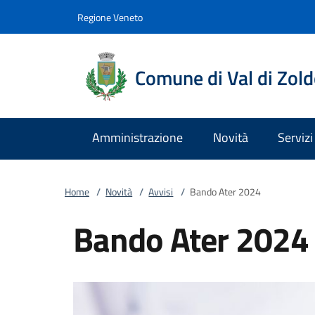
Vai al contenuto
accedi al menu
footer.enter
Regione Veneto
Comune di Val di Zol
Amministrazione
Novità
Servizi
Home
/
Novità
/
Avvisi
/
Bando Ater 2024
Bando Ater 2024