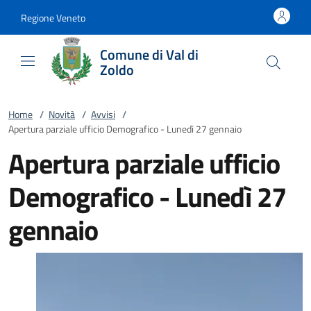
Vai al contenuto
accedi al menu
footer.enter
Regione Veneto
Comune di Val di
Zoldo
Home
/
Novità
/
Avvisi
/
Apertura parziale ufficio Demografico - Lunedì 27 gennaio
Apertura parziale ufficio
Demografico - Lunedì 27
gennaio