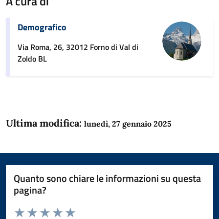
A cura di
Demografico
Via Roma, 26, 32012 Forno di Val di
Zoldo BL
Ultima modifica:
lunedì, 27 gennaio 2025
Quanto sono chiare le informazioni su questa
pagina?
Valuta da 1 a 5 stelle la pagina
Domanda