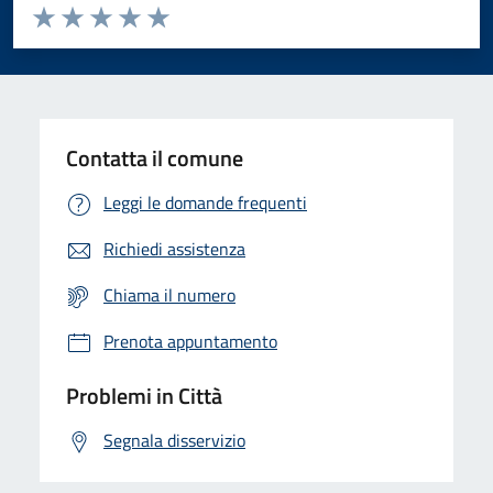
Valuta da 1 a 5 stelle la pagina
Domanda
Valuta 1 stelle su 5
Valuta 2 stelle su 5
Valuta 3 stelle su 5
Valuta 4 stelle su 5
Valuta 5 stelle su 5
Contatta il comune
Leggi le domande frequenti
Richiedi assistenza
Chiama il numero
Prenota appuntamento
Problemi in Città
Segnala disservizio