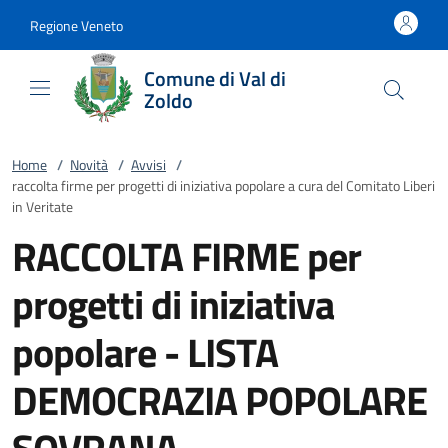
Vai al contenuto
accedi al menu
footer.enter
Regione Veneto
Comune di Val di
Zoldo
Home
/
Novità
/
Avvisi
/
raccolta firme per progetti di iniziativa popolare a cura del Comitato Liberi
in Veritate
RACCOLTA FIRME per
progetti di iniziativa
popolare - LISTA
DEMOCRAZIA POPOLARE