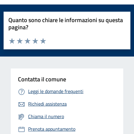
Quanto sono chiare le informazioni su questa
pagina?
Valuta da 1 a 5 stelle la pagina
Domanda
Valuta 1 stelle su 5
Valuta 2 stelle su 5
Valuta 3 stelle su 5
Valuta 4 stelle su 5
Valuta 5 stelle su 5
Contatta il comune
Leggi le domande frequenti
Richiedi assistenza
Chiama il numero
Prenota appuntamento