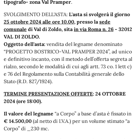
tipografo- zona Val Pramper
.
SVOLGIMENTO DELL'ASTA:
L'asta si svolgerà il giorno
25 ottobre 2024 alle ore 10.00
, presso la
sede
comunale
di Val di Zoldo, sita
in via Roma n. 26
- 32012
VAL DI ZOLDO.
Oggetto dell'asta:
vendita del legname denominato
“PROGETTO BOSTRICO-VAL PRAMPER 2024”, ad unico
e definitivo incanto, con il metodo dell’offerta segreta al
rialzo, secondo le modalità di cui agli artt. 73 co. 1 lett c)
e 76 del Regolamento sulla Contabilità generale dello
Stato (R.D. 827/1924).
TERMINE PRESENTAZIONE OFFERTE
: 24 OTTOBRE
2024 (ore 18:00).
Il valore del legname
“a Corpo” a base d’asta è fissato in
€ 14.500,00
(al netto di I.V.A.) per un volume stimato “a
Corpo” di _230 mc.