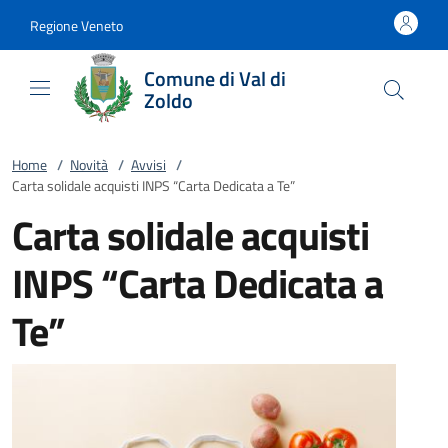
Vai al contenuto
accedi al menu
footer.enter
Regione Veneto
Comune di Val di
Zoldo
Home
/
Novità
/
Avvisi
/
Carta solidale acquisti INPS “Carta Dedicata a Te”
Carta solidale acquisti
INPS “Carta Dedicata a
Te”