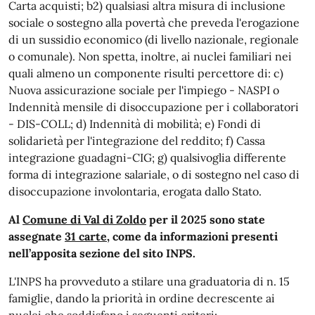
Carta acquisti; b2) qualsiasi altra misura di inclusione
sociale o sostegno alla povertà che preveda l'erogazione
di un sussidio economico (di livello nazionale, regionale
o comunale). Non spetta, inoltre, ai nuclei familiari nei
quali almeno un componente risulti percettore di: c)
Nuova assicurazione sociale per l'impiego - NASPI o
Indennità mensile di disoccupazione per i collaboratori
- DIS-COLL; d) Indennità di mobilità; e) Fondi di
solidarietà per l'integrazione del reddito; f) Cassa
integrazione guadagni-CIG; g) qualsivoglia differente
forma di integrazione salariale, o di sostegno nel caso di
disoccupazione involontaria, erogata dallo Stato.
Al
Comune di Val di Zoldo
per il 2025 sono state
assegnate
31 carte
, come da informazioni presenti
nell’apposita sezione del sito INPS.
L'INPS ha provveduto a stilare una graduatoria di n. 15
famiglie, dando la priorità in ordine decrescente ai
nuclei che soddisfano i seguenti criteri: