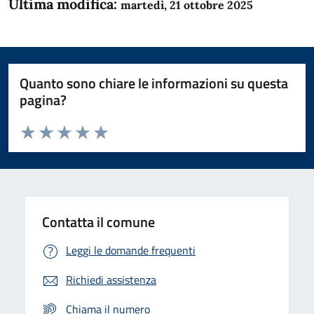
Ultima modifica:
martedì, 21 ottobre 2025
Quanto sono chiare le informazioni su questa
pagina?
Valuta da 1 a 5 stelle la pagina
Domanda
Valuta 1 stelle su 5
Valuta 2 stelle su 5
Valuta 3 stelle su 5
Valuta 4 stelle su 5
Valuta 5 stelle su 5
Contatta il comune
Leggi le domande frequenti
Richiedi assistenza
Chiama il numero