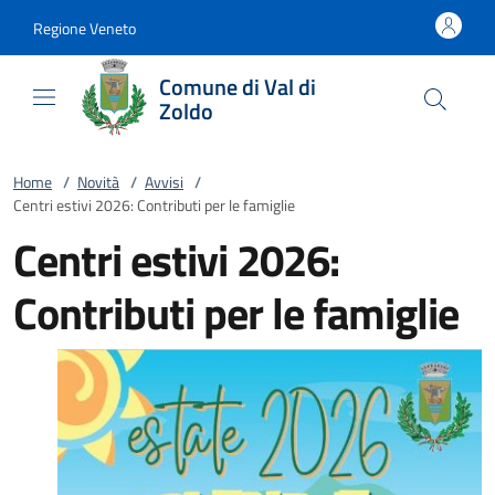
Vai al contenuto
accedi al menu
footer.enter
Regione Veneto
Comune di Val di
Zoldo
Home
/
Novità
/
Avvisi
/
Centri estivi 2026: Contributi per le famiglie
Centri estivi 2026:
Contributi per le famiglie