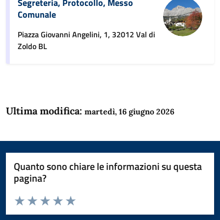
Segreteria, Protocollo, Messo
Comunale
Piazza Giovanni Angelini, 1, 32012 Val di
Zoldo BL
Ultima modifica:
martedì, 16 giugno 2026
Quanto sono chiare le informazioni su questa
pagina?
Valuta da 1 a 5 stelle la pagina
Domanda
Valuta 1 stelle su 5
Valuta 2 stelle su 5
Valuta 3 stelle su 5
Valuta 4 stelle su 5
Valuta 5 stelle su 5