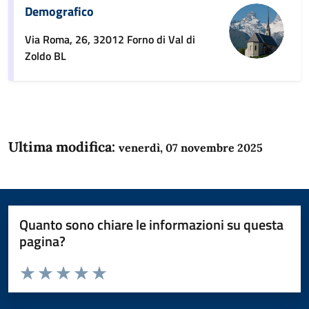
Demografico
Via Roma, 26, 32012 Forno di Val di
Zoldo BL
Ultima modifica:
venerdì, 07 novembre 2025
Quanto sono chiare le informazioni su questa
pagina?
Valuta da 1 a 5 stelle la pagina
Domanda
Valuta 1 stelle su 5
Valuta 2 stelle su 5
Valuta 3 stelle su 5
Valuta 4 stelle su 5
Valuta 5 stelle su 5