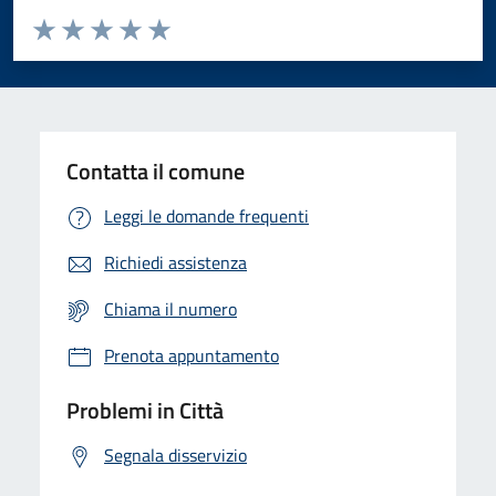
Valuta da 1 a 5 stelle la pagina
Domanda
Valuta 1 stelle su 5
Valuta 2 stelle su 5
Valuta 3 stelle su 5
Valuta 4 stelle su 5
Valuta 5 stelle su 5
Contatta il comune
Leggi le domande frequenti
Richiedi assistenza
Chiama il numero
Prenota appuntamento
Problemi in Città
Segnala disservizio