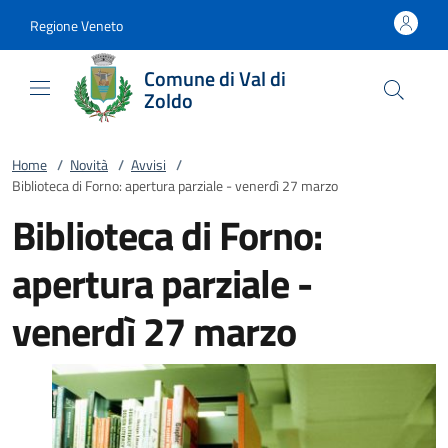
Vai al contenuto
accedi al menu
footer.enter
Regione Veneto
Comune di Val di
Zoldo
Home
/
Novità
/
Avvisi
/
Biblioteca di Forno: apertura parziale - venerdì 27 marzo
Biblioteca di Forno:
apertura parziale -
venerdì 27 marzo