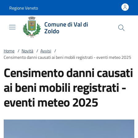
Vai al contenuto
accedi al menu
footer.enter
Regione Veneto
Comune di Val di
Zoldo
Home
/
Novità
/
Avvisi
/
Censimento danni causati ai beni mobili registrati - eventi meteo 2025
Censimento danni causati
ai beni mobili registrati -
eventi meteo 2025