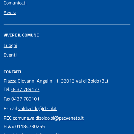
Comunicati
Avvisi
VIVERE IL COMUNE
Luoghi
Eventi
CONTATTI
Piazza Giovanni Angelini, 1, 32012 Val di Zoldo (BL)
Tel.
0437 789177
Fax
0437 789101
E-mail
valdizoldo@clz.bl.it
PEC
comune.valdizoldo.bl@pecveneto.it
PIVA: 01184730255