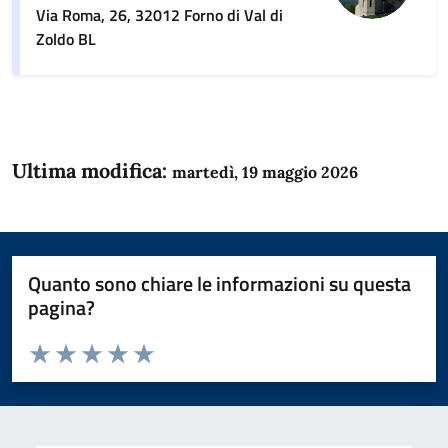
Via Roma, 26, 32012 Forno di Val di
Zoldo BL
Ultima modifica:
martedì, 19 maggio 2026
Quanto sono chiare le informazioni su questa
pagina?
Valuta da 1 a 5 stelle la pagina
Domanda
Valuta 1 stelle su 5
Valuta 2 stelle su 5
Valuta 3 stelle su 5
Valuta 4 stelle su 5
Valuta 5 stelle su 5