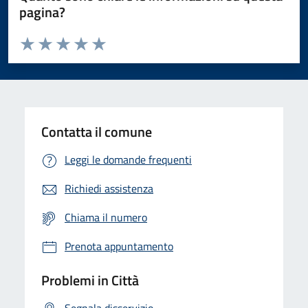
pagina?
Valuta da 1 a 5 stelle la pagina
Domanda
Valuta 1 stelle su 5
Valuta 2 stelle su 5
Valuta 3 stelle su 5
Valuta 4 stelle su 5
Valuta 5 stelle su 5
Contatta il comune
Leggi le domande frequenti
Richiedi assistenza
Chiama il numero
Prenota appuntamento
Problemi in Città
Segnala disservizio