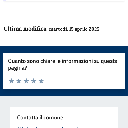
Ultima modifica:
martedì, 15 aprile 2025
Quanto sono chiare le informazioni su questa
pagina?
Valuta da 1 a 5 stelle la pagina
Domanda
Valuta 1 stelle su 5
Valuta 2 stelle su 5
Valuta 3 stelle su 5
Valuta 4 stelle su 5
Valuta 5 stelle su 5
Contatta il comune