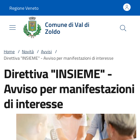
Vai al contenuto
accedi al menu
footer.enter
Regione Veneto
Comune di Val di
Zoldo
Home
/
Novità
/
Avvisi
/
Direttiva "INSIEME" - Avviso per manifestazioni di interesse
Direttiva "INSIEME" -
Avviso per manifestazioni
di interesse