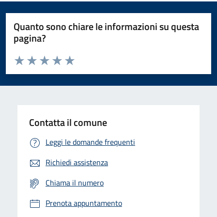
Quanto sono chiare le informazioni su questa
pagina?
Valuta da 1 a 5 stelle la pagina
Domanda
Valuta 1 stelle su 5
Valuta 2 stelle su 5
Valuta 3 stelle su 5
Valuta 4 stelle su 5
Valuta 5 stelle su 5
Contatta il comune
Leggi le domande frequenti
Richiedi assistenza
Chiama il numero
Prenota appuntamento