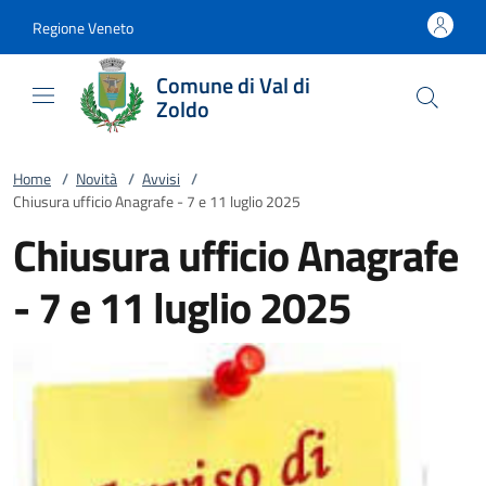
Vai al contenuto
accedi al menu
footer.enter
Regione Veneto
Comune di Val di
Zoldo
Home
/
Novità
/
Avvisi
/
Chiusura ufficio Anagrafe - 7 e 11 luglio 2025
Chiusura ufficio Anagrafe
- 7 e 11 luglio 2025