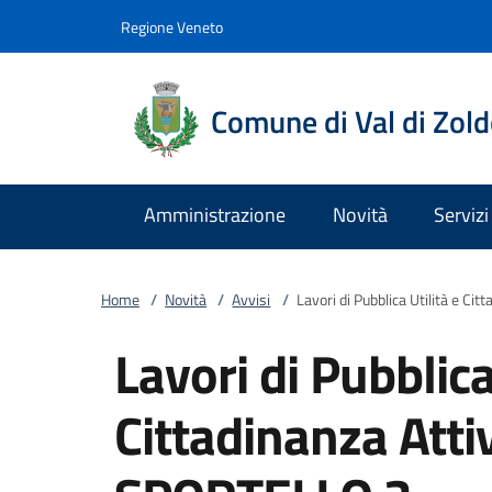
Vai al contenuto
accedi al menu
footer.enter
Regione Veneto
Comune di Val di Zol
Amministrazione
Novità
Servizi
Home
/
Novità
/
Avvisi
/
Lavori di Pubblica Utilità e C
Lavori di Pubblica
Cittadinanza Att