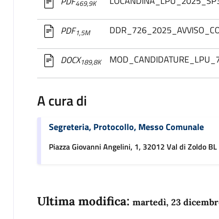
LOCANDINA_LPU_2025_SP3
PDF
469,9K
DDR_726_2025_AVVISO_CO
PDF
1,5M
MOD_CANDIDATURE_LPU_75
DOCX
189,8K
A cura di
Segreteria, Protocollo, Messo Comunale
Piazza Giovanni Angelini, 1, 32012 Val di Zoldo BL
Ultima modifica:
martedì, 23 dicembr