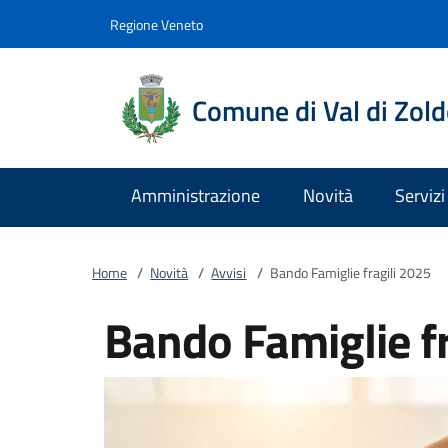
Vai al contenuto
accedi al menu
footer.enter
Regione Veneto
Comune di Val di Zol
Amministrazione
Novità
Servizi
Home
/
Novità
/
Avvisi
/
Bando Famiglie fragili 2025
Bando Famiglie fr