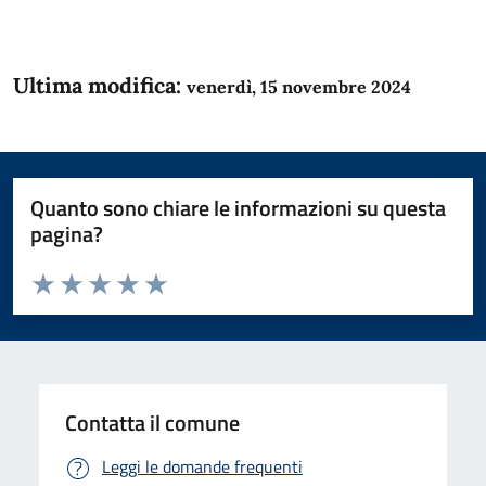
Ultima modifica:
venerdì, 15 novembre 2024
Quanto sono chiare le informazioni su questa
pagina?
Valuta da 1 a 5 stelle la pagina
Domanda
Valuta 1 stelle su 5
Valuta 2 stelle su 5
Valuta 3 stelle su 5
Valuta 4 stelle su 5
Valuta 5 stelle su 5
Contatta il comune
Leggi le domande frequenti