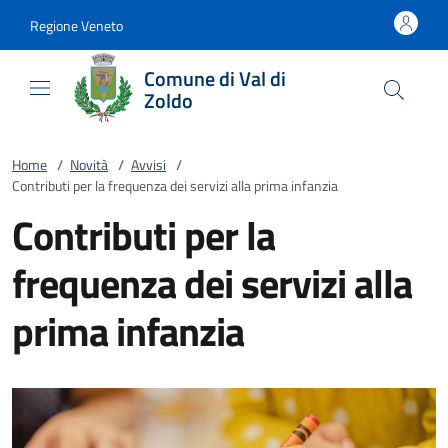
Vai al contenuto
accedi al menu
footer.enter
Regione Veneto
Comune di Val di
Zoldo
Home
/
Novità
/
Avvisi
/
Contributi per la frequenza dei servizi alla prima infanzia
Contributi per la
frequenza dei servizi alla
prima infanzia