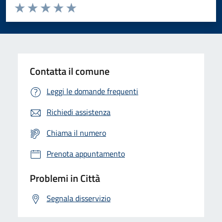
Valuta da 1 a 5 stelle la pagina
Domanda
Valuta 1 stelle su 5
Valuta 2 stelle su 5
Valuta 3 stelle su 5
Valuta 4 stelle su 5
Valuta 5 stelle su 5
Contatta il comune
Leggi le domande frequenti
Richiedi assistenza
Chiama il numero
Prenota appuntamento
Problemi in Città
Segnala disservizio