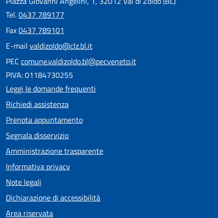
Piazza Giovanni Angelini, 1, 32012 Val di Zoldo (BL)
Tel.
0437 789177
Fax
0437 789101
E-mail
valdizoldo@clz.bl.it
PEC
comune.valdizoldo.bl@pecveneto.it
PIVA: 01184730255
Leggi le domande frequenti
Richiedi assistenza
Prenota appuntamento
Segnala disservizio
Amministrazione trasparente
Informativa privacy
Note legali
Dichiarazione di accessibilità
Area riservata