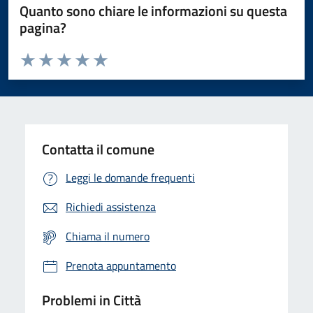
Quanto sono chiare le informazioni su questa
pagina?
Valuta da 1 a 5 stelle la pagina
Domanda
Valuta 1 stelle su 5
Valuta 2 stelle su 5
Valuta 3 stelle su 5
Valuta 4 stelle su 5
Valuta 5 stelle su 5
Contatta il comune
Leggi le domande frequenti
Richiedi assistenza
Chiama il numero
Prenota appuntamento
Problemi in Città