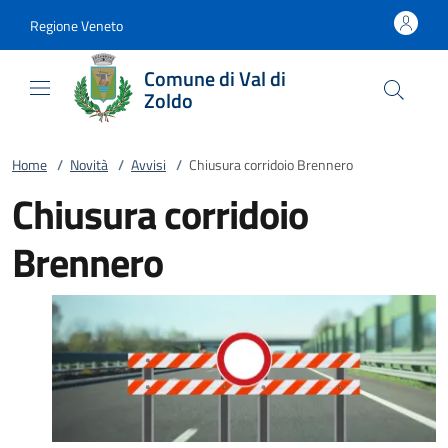
Vai al contenuto
accedi al menu
footer.enter
Regione Veneto
Comune di Val di
Zoldo
Home
/
Novità
/
Avvisi
/
Chiusura corridoio Brennero
Chiusura corridoio
Brennero