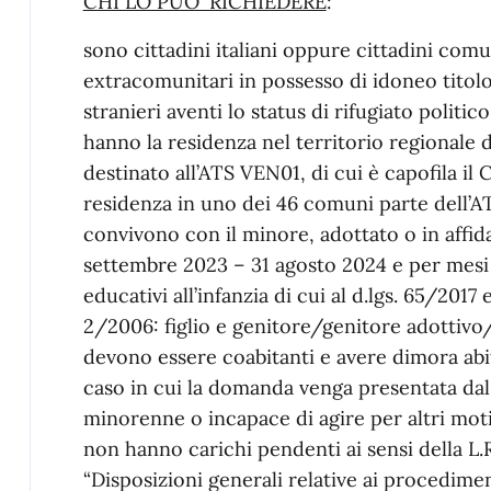
CHI LO PUO' RICHIEDERE
:
sono cittadini italiani oppure cittadini comu
extracomunitari in possesso di idoneo titol
stranieri aventi lo status di rifugiato politic
hanno la residenza nel territorio regionale 
destinato all’ATS VEN01, di cui è capofila il
residenza in uno dei 46 comuni parte dell’
convivono con il minore, adottato o in affi
settembre 2023 – 31 agosto 2024 e per mesi 
educativi all’infanzia di cui al d.lgs. 65/201
2/2006: figlio e genitore/genitore adottivo/
devono essere coabitanti e avere dimora abi
caso in cui la domanda venga presentata dal
minorenne o incapace di agire per altri moti
non hanno carichi pendenti ai sensi della L.
“Disposizioni generali relative ai procedime