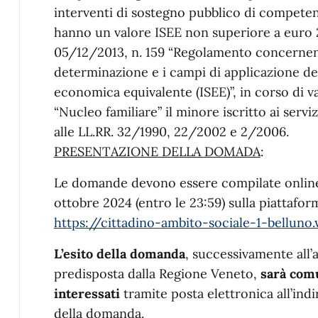
interventi di sostegno pubblico di compete
hanno un valore ISEE non superiore a euro 2
05/12/2013, n. 159 “Regolamento concernente
determinazione e i campi di applicazione del
economica equivalente (ISEE)”, in corso di v
“Nucleo familiare” il minore iscritto ai serviz
alle LL.RR. 32/1990, 22/2002 e 2/2006.
PRESENTAZIONE DELLA DOMADA
:
Le domande devono essere compilate online t
ottobre 2024 (entro le 23:59) sulla piattafor
https://cittadino-ambito-sociale-1-belluno.
L’esito della domanda
, successivamente all’
predisposta dalla Regione Veneto,
sarà comu
interessati
tramite posta elettronica all’indi
della domanda.