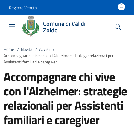
Vai al contenuto
accedi al menu
footer.enter
Regione Veneto
Comune di Val di
Zoldo
Home
/
Novità
/
Avvisi
/
Accompagnare chi vive con l'Alzheimer: strategie relazionali per
Assistenti familiari e caregiver
Accompagnare chi vive
con l'Alzheimer: strategie
relazionali per Assistenti
familiari e caregiver