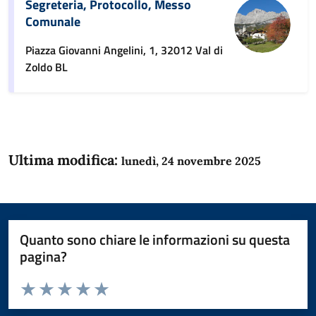
Segreteria, Protocollo, Messo
Comunale
Piazza Giovanni Angelini, 1, 32012 Val di
Zoldo BL
Ultima modifica:
lunedì, 24 novembre 2025
Quanto sono chiare le informazioni su questa
pagina?
Valuta da 1 a 5 stelle la pagina
Domanda
Valuta 1 stelle su 5
Valuta 2 stelle su 5
Valuta 3 stelle su 5
Valuta 4 stelle su 5
Valuta 5 stelle su 5