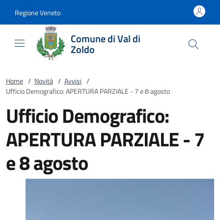
Vai al contenuto
accedi al menu
footer.enter
Regione Veneto
Comune di Val di
Zoldo
Home
/
Novità
/
Avvisi
/
Ufficio Demografico: APERTURA PARZIALE - 7 e 8 agosto
Ufficio Demografico:
APERTURA PARZIALE - 7
e 8 agosto