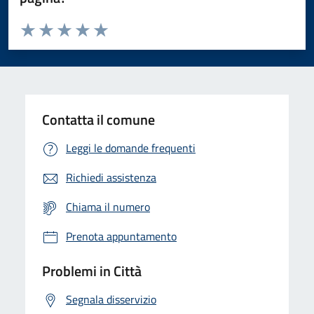
Valuta da 1 a 5 stelle la pagina
Domanda
Valuta 1 stelle su 5
Valuta 2 stelle su 5
Valuta 3 stelle su 5
Valuta 4 stelle su 5
Valuta 5 stelle su 5
Contatta il comune
Leggi le domande frequenti
Richiedi assistenza
Chiama il numero
Prenota appuntamento
Problemi in Città
Segnala disservizio