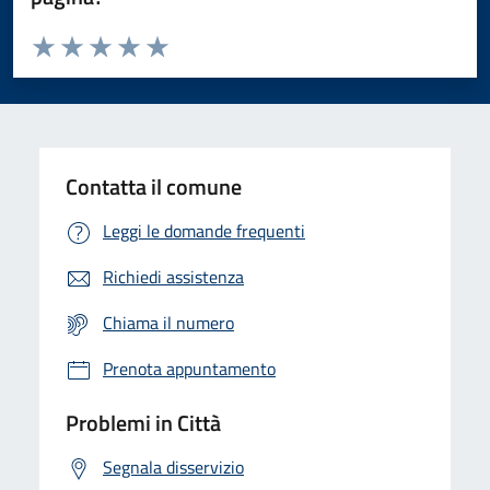
Valuta da 1 a 5 stelle la pagina
Domanda
Valuta 1 stelle su 5
Valuta 2 stelle su 5
Valuta 3 stelle su 5
Valuta 4 stelle su 5
Valuta 5 stelle su 5
Contatta il comune
Leggi le domande frequenti
Richiedi assistenza
Chiama il numero
Prenota appuntamento
Problemi in Città
Segnala disservizio