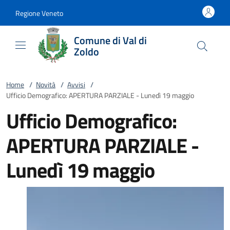
Vai al contenuto
accedi al menu
footer.enter
Regione Veneto
Comune di Val di
Zoldo
Home
/
Novità
/
Avvisi
/
Ufficio Demografico: APERTURA PARZIALE - Lunedì 19 maggio
Ufficio Demografico:
APERTURA PARZIALE -
Lunedì 19 maggio