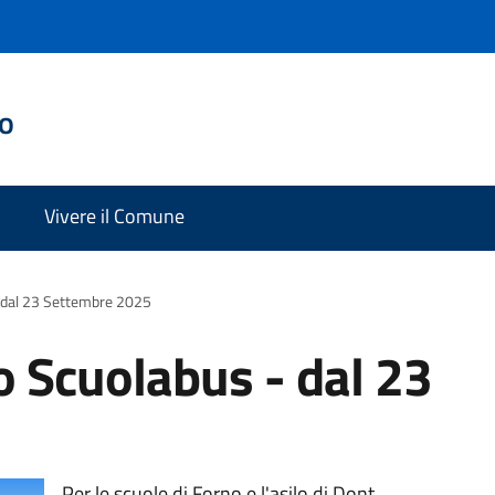
do
Vivere il Comune
- dal 23 Settembre 2025
o Scuolabus - dal 23
Per le scuole di Forno e l'asilo di Dont.