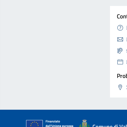
Con
Prob
Comune di Val