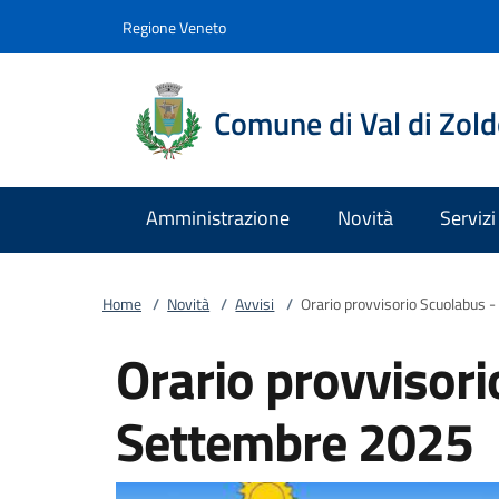
Vai al contenuto
accedi al menu
footer.enter
Regione Veneto
Comune di Val di Zol
Amministrazione
Novità
Servizi
Home
/
Novità
/
Avvisi
/
Orario provvisorio Scuolabus 
Orario provvisori
Settembre 2025