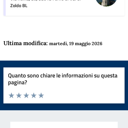
Zoldo BL
Ultima modifica:
martedì, 19 maggio 2026
Quanto sono chiare le informazioni su questa
pagina?
Valuta da 1 a 5 stelle la pagina
Domanda
Valuta 1 stelle su 5
Valuta 2 stelle su 5
Valuta 3 stelle su 5
Valuta 4 stelle su 5
Valuta 5 stelle su 5