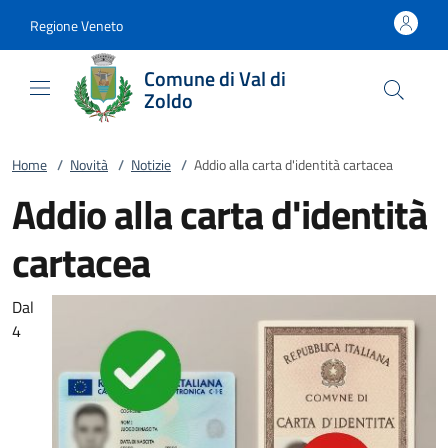
Vai al contenuto
accedi al menu
footer.enter
Regione Veneto
Comune di Val di
Zoldo
Home
/
Novità
/
Notizie
/
Addio alla carta d'identità cartacea
Addio alla carta d'identità
cartacea
Dal
4