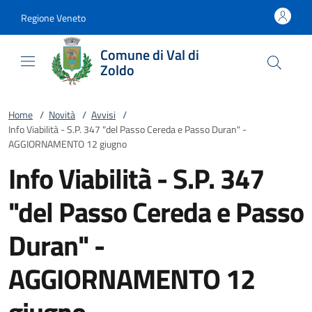
Vai al contenuto
accedi al menu
footer.enter
Regione Veneto
Comune di Val di
Zoldo
Home
/
Novità
/
Avvisi
/
Info Viabilità - S.P. 347 "del Passo Cereda e Passo Duran" -
AGGIORNAMENTO 12 giugno
Info Viabilità - S.P. 347
"del Passo Cereda e Passo
Duran" -
AGGIORNAMENTO 12