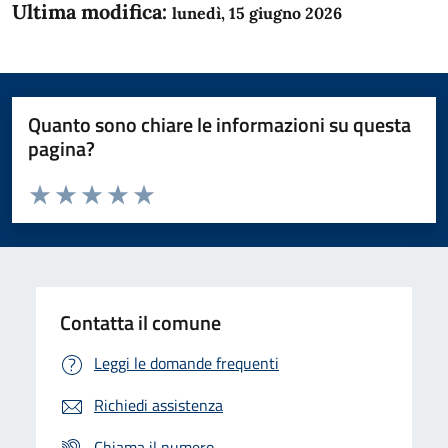
Ultima modifica:
lunedì, 15 giugno 2026
Quanto sono chiare le informazioni su questa
pagina?
Valuta da 1 a 5 stelle la pagina
Domanda
Valuta 1 stelle su 5
Valuta 2 stelle su 5
Valuta 3 stelle su 5
Valuta 4 stelle su 5
Valuta 5 stelle su 5
Contatta il comune
Leggi le domande frequenti
Richiedi assistenza
Chiama il numero