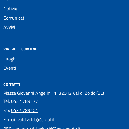
Notizie
Comunicati
Avvisi
VIVERE IL COMUNE
Luoghi
Eventi
CONTATTI
Piazza Giovanni Angelini, 1, 32012 Val di Zoldo (BL)
Tel.
0437 789177
Fax
0437 789101
E-mail
valdizoldo@clz.bl.it
PEC
comune.valdizoldo.bl@pecveneto.it