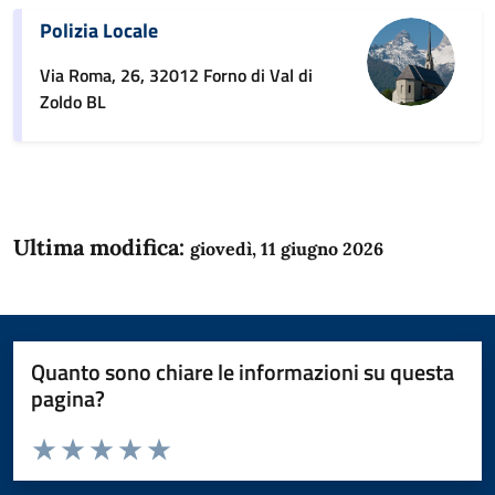
Polizia Locale
Via Roma, 26, 32012 Forno di Val di
Zoldo BL
Ultima modifica:
giovedì, 11 giugno 2026
Quanto sono chiare le informazioni su questa
pagina?
Valuta da 1 a 5 stelle la pagina
Domanda
Valuta 1 stelle su 5
Valuta 2 stelle su 5
Valuta 3 stelle su 5
Valuta 4 stelle su 5
Valuta 5 stelle su 5