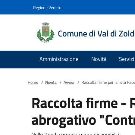
Vai al contenuto
accedi al menu
footer.enter
Regione Veneto
Comune di Val di Zol
Amministrazione
Novità
Servizi
Home
/
Novità
/
Avvisi
/
Raccolta firme per la lista Pac
Raccolta firme -
abrogativo "Contri
Nelle 2 sedi comunali sono disponibili i