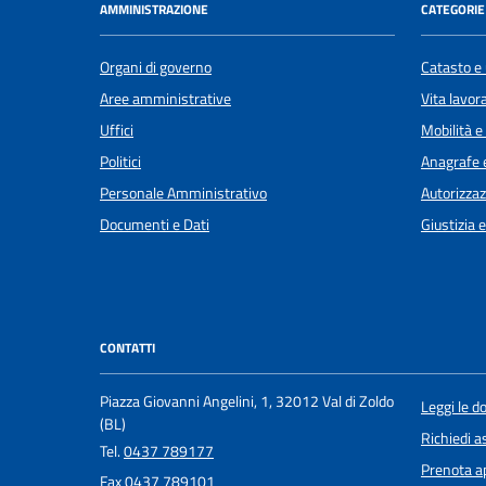
AMMINISTRAZIONE
CATEGORIE 
Organi di governo
Catasto e 
Aree amministrative
Vita lavor
Uffici
Mobilità e
Politici
Anagrafe e
Personale Amministrativo
Autorizzaz
Documenti e Dati
Giustizia 
CONTATTI
Piazza Giovanni Angelini, 1, 32012 Val di Zoldo
Leggi le 
(BL)
Richiedi a
Tel.
0437 789177
Prenota 
Fax
0437 789101