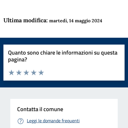
Ultima modifica:
martedì, 14 maggio 2024
Quanto sono chiare le informazioni su questa
pagina?
Valuta da 1 a 5 stelle la pagina
Domanda
Valuta 1 stelle su 5
Valuta 2 stelle su 5
Valuta 3 stelle su 5
Valuta 4 stelle su 5
Valuta 5 stelle su 5
Contatta il comune
Leggi le domande frequenti