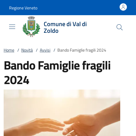
Vai al contenuto
accedi al menu
footer.enter
Regione Veneto
Comune di Val di
Zoldo
Home
/
Novità
/
Avvisi
/
Bando Famiglie fragili 2024
Bando Famiglie fragili
2024