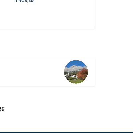
PNG 5,5M
26