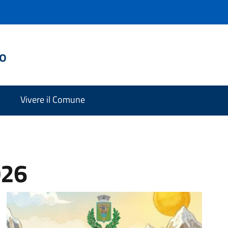
do
Vivere il Comune
026