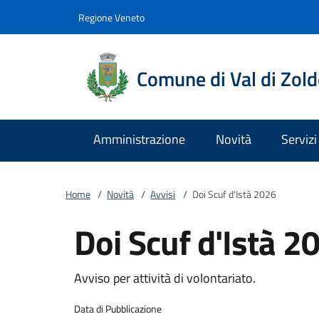
Vai al contenuto
accedi al menu
footer.enter
Regione Veneto
Comune di Val di Zol
Amministrazione
Novità
Servizi
Home
/
Novità
/
Avvisi
/
Doi Scuf d'Istà 2026
Doi Scuf d'Istà 2
Avviso per attività di volontariato.
Data di Pubblicazione