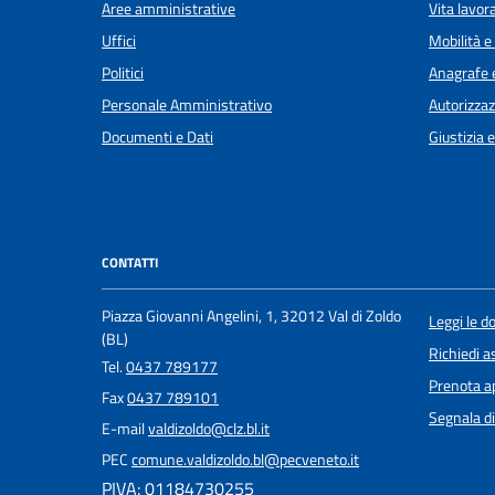
Aree amministrative
Vita lavor
Uffici
Mobilità e
Politici
Anagrafe e
Personale Amministrativo
Autorizzaz
Documenti e Dati
Giustizia 
CONTATTI
Piazza Giovanni Angelini, 1, 32012 Val di Zoldo
Leggi le 
(BL)
Richiedi a
Tel.
0437 789177
Prenota 
Fax
0437 789101
Segnala di
E-mail
valdizoldo@clz.bl.it
PEC
comune.valdizoldo.bl@pecveneto.it
PIVA: 01184730255