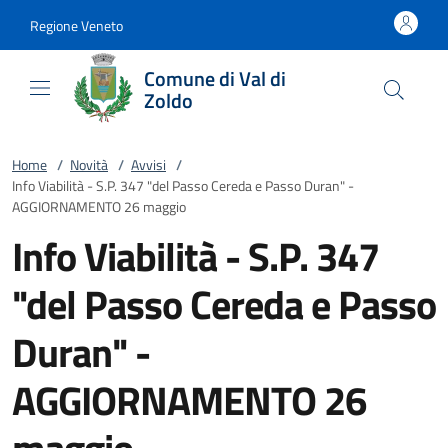
Vai al contenuto
accedi al menu
footer.enter
Regione Veneto
Comune di Val di
Zoldo
Home
/
Novità
/
Avvisi
/
Info Viabilità - S.P. 347 "del Passo Cereda e Passo Duran" -
AGGIORNAMENTO 26 maggio
Info Viabilità - S.P. 347
"del Passo Cereda e Passo
Duran" -
AGGIORNAMENTO 26