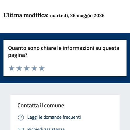
Ultima modifica:
martedì, 26 maggio 2026
Quanto sono chiare le informazioni su questa
pagina?
Valuta da 1 a 5 stelle la pagina
Domanda
Valuta 1 stelle su 5
Valuta 2 stelle su 5
Valuta 3 stelle su 5
Valuta 4 stelle su 5
Valuta 5 stelle su 5
Contatta il comune
Leggi le domande frequenti
Richiedi assistenza