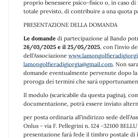
proprio benessere psico-fisico o, in caso di 
totale previsto, di contribuire a una quota p
PRESENTAZIONE DELLA DOMANDA
Le domande
di partecipazione al Bando po
26/03/2025 e il 25/05/2025
, con l’invio d
dell’Associazione
www.lamongolfieradigiorgia
lamongolfieradigiorgia@gmail.com
. Non sar
domande eventualmente pervenute dopo la 
proroga dei termini che sarà opportunament
Il modulo (scaricabile da questa pagina), com
documentazione, potrà essere inviato alter
per posta ordinaria all’indirizzo sede dell’A
Onlus - via F. Pellegrini n. 124 -32100 BELL
presentazione farà fede il timbro postale di 