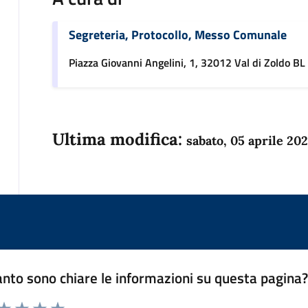
Segreteria, Protocollo, Messo Comunale
Piazza Giovanni Angelini, 1, 32012 Val di Zoldo BL
Ultima modifica:
sabato, 05 aprile 20
nto sono chiare le informazioni su questa pagina
 da 1 a 5 stelle la pagina
anda