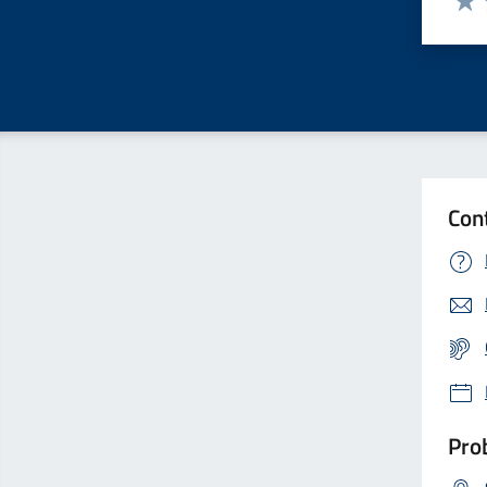
Valu
Con
Prob