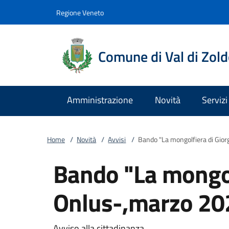
Vai al contenuto
accedi al menu
footer.enter
Regione Veneto
Comune di Val di Zol
Amministrazione
Novità
Servizi
Home
/
Novità
/
Avvisi
/
Bando "La mongolfiera di Gio
Bando "La mongol
Onlus-,marzo 20
Avviso alla cittadinanza.