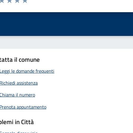
ta 1 stelle su 5
Valuta 2 stelle su 5
Valuta 3 stelle su 5
Valuta 4 stelle su 5
Valuta 5 stelle su 5
tatta il comune
Leggi le domande frequenti
Richiedi assistenza
Chiama il numero
Prenota appuntamento
lemi in Città