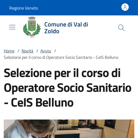
Vai al contenuto
accedi al menu
footer.enter
Regione Veneto
Comune di Val di
Zoldo
Home
/
Novità
/
Avvisi
/
Selezione per il corso di Operatore Socio Sanitario - CeIS Belluno
Selezione per il corso di
Operatore Socio Sanitario
- CeIS Belluno