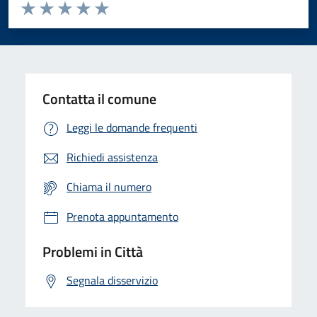
Valuta da 1 a 5 stelle la pagina
Domanda
Valuta 1 stelle su 5
Valuta 2 stelle su 5
Valuta 3 stelle su 5
Valuta 4 stelle su 5
Valuta 5 stelle su 5
Contatta il comune
Leggi le domande frequenti
Richiedi assistenza
Chiama il numero
Prenota appuntamento
Problemi in Città
Segnala disservizio