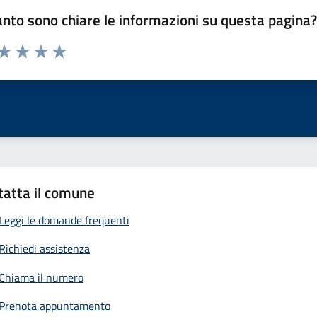
nto sono chiare le informazioni su questa pagina
 da 1 a 5 stelle la pagina
anda
ta 1 stelle su 5
Valuta 2 stelle su 5
Valuta 3 stelle su 5
Valuta 4 stelle su 5
Valuta 5 stelle su 5
tatta il comune
Leggi le domande frequenti
Richiedi assistenza
Chiama il numero
Prenota appuntamento