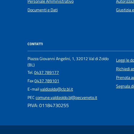
Personale Amministrativo
Autorizzaz
Documenti e Dati
Giustizia 
CONTATTI
Piazza Giovanni Angelini, 1, 32012 Val di Zoldo
Leggi le 
(BL)
Richiedi a
Tel.
0437 789177
Prenota 
Fax
0437 789101
Segnala di
E-mail
valdizoldo@clz.bl.it
PEC
comune.valdizoldo.bl@pecveneto.it
PIVA: 01184730255