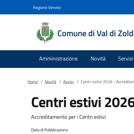
Vai al contenuto
accedi al menu
footer.enter
Regione Veneto
Comune di Val di Zol
Amministrazione
Novità
Servizi
Home
/
Novità
/
Avvisi
/
Centri estivi 2026 - Accredit
Centri estivi 202
Accreditamento per i Centri estivi
Data di Pubblicazione