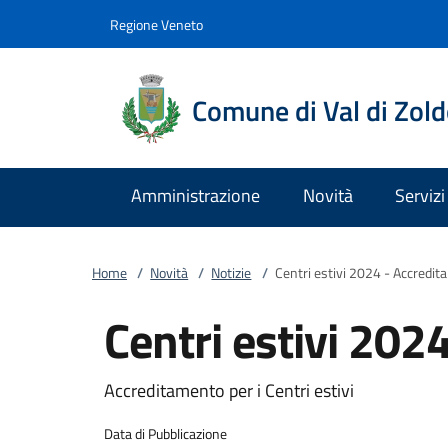
Vai al contenuto
accedi al menu
footer.enter
Regione Veneto
Comune di Val di Zol
Amministrazione
Novità
Servizi
Home
/
Novità
/
Notizie
/
Centri estivi 2024 - Accredi
Centri estivi 202
Accreditamento per i Centri estivi
Data di Pubblicazione