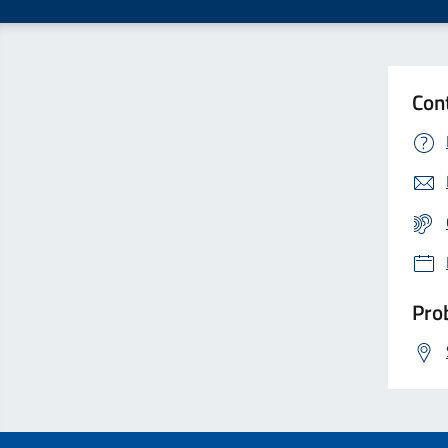
Con
Prob