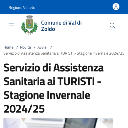
Vai al contenuto
accedi al menu
footer.enter
Regione Veneto
Comune di Val di
Zoldo
Home
/
Novità
/
Avvisi
/
Servizio di Assistenza Sanitaria ai TURISTI - Stagione Invernale 2024/25
Servizio di Assistenza
Sanitaria ai TURISTI -
Stagione Invernale
2024/25