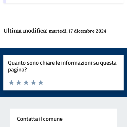
Ultima modifica:
martedì, 17 dicembre 2024
Quanto sono chiare le informazioni su questa
pagina?
Valuta da 1 a 5 stelle la pagina
Domanda
Valuta 1 stelle su 5
Valuta 2 stelle su 5
Valuta 3 stelle su 5
Valuta 4 stelle su 5
Valuta 5 stelle su 5
Contatta il comune