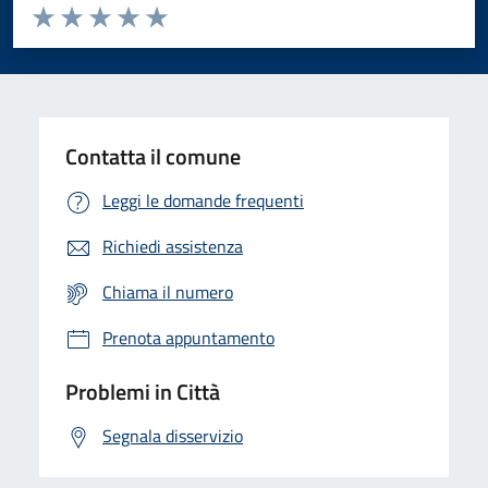
Valuta da 1 a 5 stelle la pagina
Domanda
Valuta 1 stelle su 5
Valuta 2 stelle su 5
Valuta 3 stelle su 5
Valuta 4 stelle su 5
Valuta 5 stelle su 5
Contatta il comune
Leggi le domande frequenti
Richiedi assistenza
Chiama il numero
Prenota appuntamento
Problemi in Città
Segnala disservizio