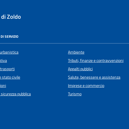
 di Zoldo
DI SERVIZIO
urbanistica
Ambiente
ativa
Tributi, finanze e contravvenzioni
 trasporti
Appalti pubblici
 stato civile
Salute, benessere e assistenza
ioni
Imprese e commercio
e sicurezza pubblica
Turismo