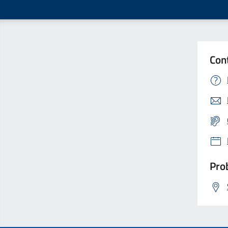
Con
Prob