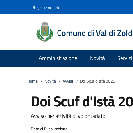
Vai al contenuto
accedi al menu
footer.enter
Regione Veneto
Comune di Val di Zol
Amministrazione
Novità
Servizi
Home
/
Novità
/
Avvisi
/
Doi Scuf d'Istà 2025
Doi Scuf d'Istà 2
Avviso per attività di volontariato.
Data di Pubblicazione