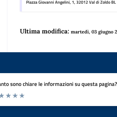
Piazza Giovanni Angelini, 1, 32012 Val di Zoldo BL
Ultima modifica:
martedì, 03 giugno 
nto sono chiare le informazioni su questa pagina
 da 1 a 5 stelle la pagina
anda
ta 1 stelle su 5
Valuta 2 stelle su 5
Valuta 3 stelle su 5
Valuta 4 stelle su 5
Valuta 5 stelle su 5