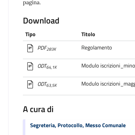
pagina.
Download
Tipo
Titolo
Regolamento
PDF
283K
Modulo iscrizioni_mino
ODT
64,1K
Modulo iscrizioni_magg
ODT
63,5K
A cura di
Segreteria, Protocollo, Messo Comunale