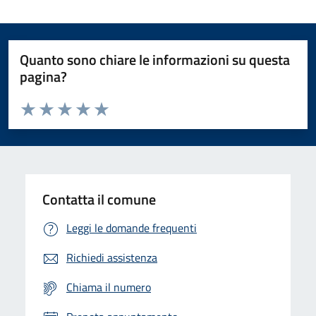
Quanto sono chiare le informazioni su questa
pagina?
Valuta da 1 a 5 stelle la pagina
Domanda
Valuta 1 stelle su 5
Valuta 2 stelle su 5
Valuta 3 stelle su 5
Valuta 4 stelle su 5
Valuta 5 stelle su 5
Contatta il comune
Leggi le domande frequenti
Richiedi assistenza
Chiama il numero