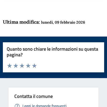
Ultima modifica:
lunedì, 09 febbraio 2026
Quanto sono chiare le informazioni su questa
pagina?
Valuta da 1 a 5 stelle la pagina
Domanda
Valuta 1 stelle su 5
Valuta 2 stelle su 5
Valuta 3 stelle su 5
Valuta 4 stelle su 5
Valuta 5 stelle su 5
Contatta il comune
Leggi le domande frequenti