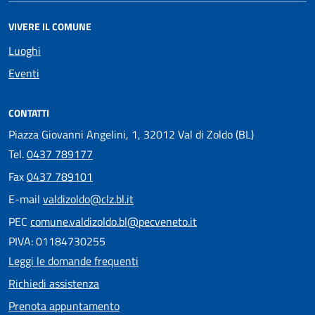
VIVERE IL COMUNE
Luoghi
Eventi
CONTATTI
Piazza Giovanni Angelini, 1, 32012 Val di Zoldo (BL)
Tel.
0437 789177
Fax
0437 789101
E-mail
valdizoldo@clz.bl.it
PEC
comune.valdizoldo.bl@pecveneto.it
PIVA: 01184730255
Leggi le domande frequenti
Richiedi assistenza
Prenota appuntamento