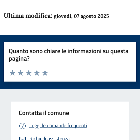
Ultima modifica:
giovedì, 07 agosto 2025
Quanto sono chiare le informazioni su questa
pagina?
Valuta da 1 a 5 stelle la pagina
Domanda
Valuta 1 stelle su 5
Valuta 2 stelle su 5
Valuta 3 stelle su 5
Valuta 4 stelle su 5
Valuta 5 stelle su 5
Contatta il comune
Leggi le domande frequenti
Richiedi assistenza