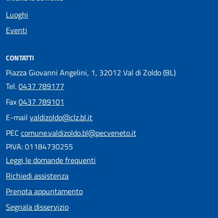
Luoghi
Eventi
CONTATTI
Piazza Giovanni Angelini, 1, 32012 Val di Zoldo (BL)
Tel.
0437 789177
Fax
0437 789101
E-mail
valdizoldo@clz.bl.it
PEC
comune.valdizoldo.bl@pecveneto.it
PIVA: 01184730255
Leggi le domande frequenti
Richiedi assistenza
Prenota appuntamento
Segnala disservizio