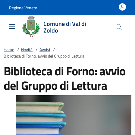
Vai al contenuto
accedi al menu
footer.enter
Regione Veneto
Comune di Val di
Zoldo
Home
/
Novità
/
Avvisi
/
Biblioteca di Forno: avvio del Gruppo di Lettura
Biblioteca di Forno: avvio
del Gruppo di Lettura