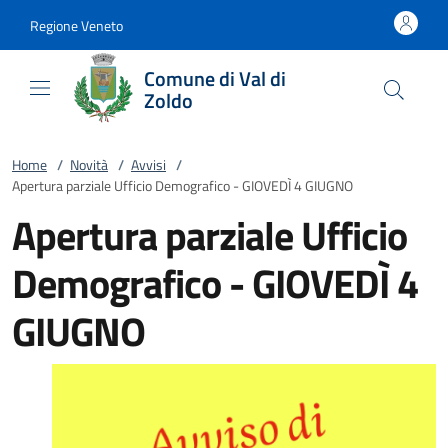
Vai al contenuto
accedi al menu
footer.enter
Regione Veneto
Comune di Val di
Zoldo
Home
/
Novità
/
Avvisi
/
Apertura parziale Ufficio Demografico - GIOVEDÌ 4 GIUGNO
Apertura parziale Ufficio
Demografico - GIOVEDÌ 4
GIUGNO