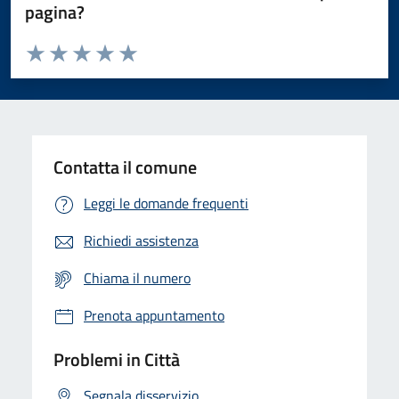
pagina?
Valuta da 1 a 5 stelle la pagina
Domanda
Valuta 1 stelle su 5
Valuta 2 stelle su 5
Valuta 3 stelle su 5
Valuta 4 stelle su 5
Valuta 5 stelle su 5
Contatta il comune
Leggi le domande frequenti
Richiedi assistenza
Chiama il numero
Prenota appuntamento
Problemi in Città
Segnala disservizio