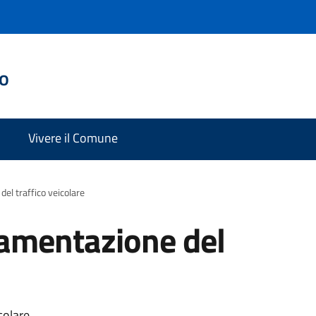
do
Vivere il Comune
el traffico veicolare
amentazione del
colare