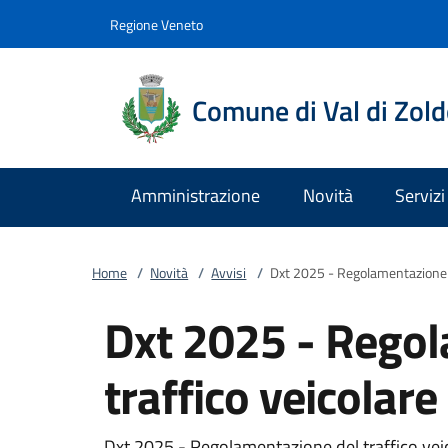
Vai al contenuto
accedi al menu
footer.enter
Regione Veneto
Comune di Val di Zol
Amministrazione
Novità
Servizi
Home
/
Novità
/
Avvisi
/
Dxt 2025 - Regolamentazione d
Dxt 2025 - Regol
traffico veicolare
Dxt 2025 - Regolamentazione del traffico vei