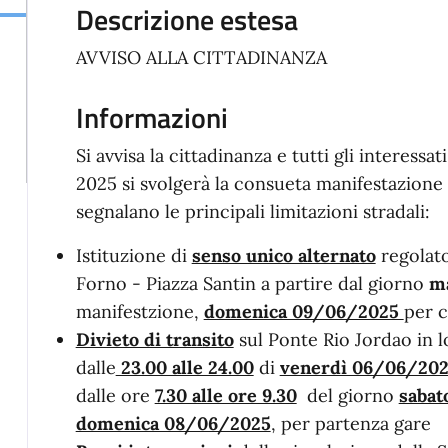
Descrizione estesa
AVVISO ALLA CITTADINANZA
Informazioni
Si avvisa la cittadinanza e tutti gli interessa
2025 si svolgerà la consueta manifestazione 
segnalano le principali limitazioni stradali:
Istituzione di
senso unico alternato
regolato
Forno - Piazza Santin a partire dal giorno
m
manifestzione,
domenica 09/06/2025
per c
Divieto di transito
sul Ponte Rio Jordao in l
dalle
23.00 alle 24.00
di
venerdì 06/06/20
dalle ore
7.30 alle ore 9.30
del giorno
sabat
domenica 08/06/2025
, per partenza gare