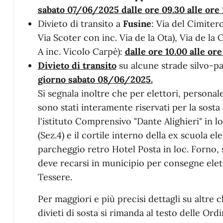
sabato 07/06/2025 dalle ore 09.30 alle ore 
Divieto di transito a
Fusine
: Via del Cimitero
Via Scoter con inc. Via de la Ota), Via de la 
A inc. Vicolo Carpè):
dalle ore 10.00 alle or
Divieto di transito
su alcune strade silvo-pa
giorno sabato 08/06/2025.
Si segnala inoltre che per elettori, personal
sono stati interamente riservati per la sosta 
l'istituto Comprensivo "Dante Alighieri" in
(Sez.4) e il cortile interno della ex scuola el
parcheggio retro Hotel Posta in loc. Forno, s
deve recarsi in municipio per consegne elet
Tessere.
Per maggiori e più precisi dettagli su altre 
divieti di sosta si rimanda al testo delle O