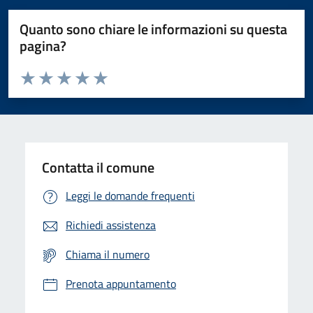
Quanto sono chiare le informazioni su questa
pagina?
Valuta da 1 a 5 stelle la pagina
Domanda
Valuta 1 stelle su 5
Valuta 2 stelle su 5
Valuta 3 stelle su 5
Valuta 4 stelle su 5
Valuta 5 stelle su 5
Contatta il comune
Leggi le domande frequenti
Richiedi assistenza
Chiama il numero
Prenota appuntamento