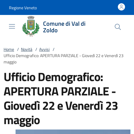
Vai al contenuto
accedi al menu
footer.enter
Regione Veneto
Comune di Val di
Zoldo
Home
/
Novità
/
Avvisi
/
Ufficio Demografico: APERTURA PARZIALE - Giovedì 22 e Venerdì 23
maggio
Ufficio Demografico:
APERTURA PARZIALE -
Giovedì 22 e Venerdì 23
maggio