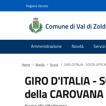
Vai al contenuto
accedi al menu
footer.enter
Regione Veneto
Comune di Val di Zol
Amministrazione
Novità
Servizi
Home
/
Novità
/
Avvisi
/
GIRO D'ITALIA - SOSTA UFFIC
GIRO D'ITALIA - 
della CAROVANA
Avviso alla cittadinanza.