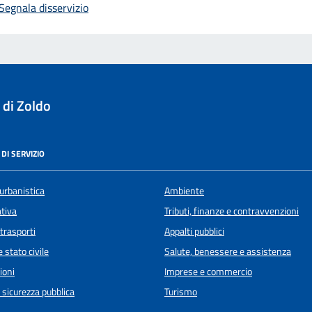
Segnala disservizio
 di Zoldo
DI SERVIZIO
urbanistica
Ambiente
ativa
Tributi, finanze e contravvenzioni
 trasporti
Appalti pubblici
 stato civile
Salute, benessere e assistenza
ioni
Imprese e commercio
e sicurezza pubblica
Turismo