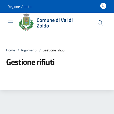
Vai al contenuto
accedi al menu
footer.enter
Regione Veneto
Comune di Val di
Zoldo
Home
/
Argomenti
/
Gestione rifiuti
Gestione rifiuti