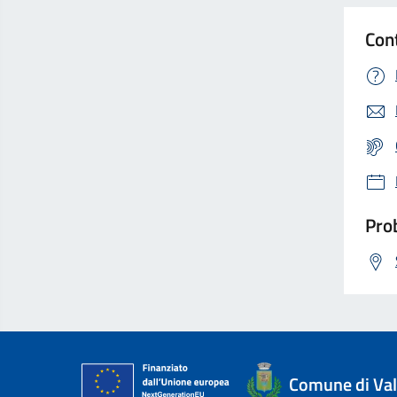
Con
Prob
Comune di Val