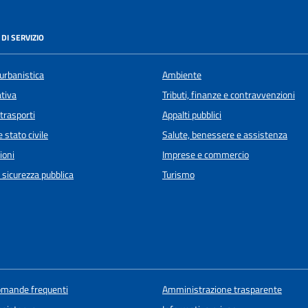
DI SERVIZIO
urbanistica
Ambiente
ativa
Tributi, finanze e contravvenzioni
 trasporti
Appalti pubblici
 stato civile
Salute, benessere e assistenza
ioni
Imprese e commercio
e sicurezza pubblica
Turismo
domande frequenti
Amministrazione trasparente