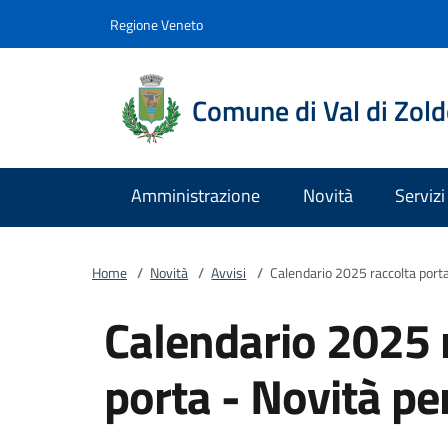
Vai al contenuto
accedi al menu
footer.enter
Regione Veneto
Comune di Val di Zol
Amministrazione
Novità
Servizi
Home
/
Novità
/
Avvisi
/
Calendario 2025 raccolta porta 
Calendario 2025 r
porta - Novità per